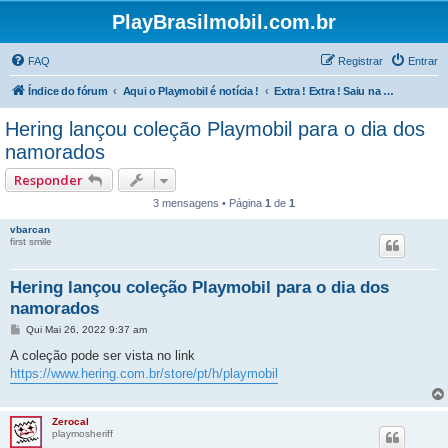
PlayBrasilmobil.com.br
FAQ
Registrar
Entrar
Índice do fórum
Aqui o Playmobil é notícia !
Extra ! Extra ! Saiu na 1ª Página ! [ Notícias e Novidades]
Hering lançou coleção Playmobil para o dia dos
namorados
Responder
3 mensagens • Página
1
de
1
vbarcan
first smile
Hering lançou coleção Playmobil para o dia dos
namorados
M
Qui Mai 26, 2022 9:37 am
e
n
A coleção pode ser vista no link
s
https://www.hering.com.br/store/pt/h/playmobil
a
g
e
m
Zerocal
playmosheriff