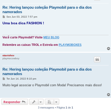
Re: Hering lançou coleção Playmobil para o dia dos
namorados
M
Sex Jun 03, 2022 7:57 pm
e
Uma boa dica FASHION !
n
s
a
g
e
Você curte Playmobil? Visite
MEU BLOG
m
Relembre as caixas TROL e Estrela em
PLAYMOBOXES
otaviohsv
playmocowboy
Re: Hering lançou coleção Playmobil para o dia dos
namorados
M
Ter Jun 14, 2022 8:10 pm
e
n
Muito legal associar o Playmobil com Moda! Precisamos mais disso!
s
a
g
e
m
Responder
3 mensagens • Página
1
de
1