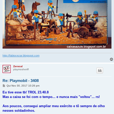
http://fabiocezar.blogspot.com
Zerocal
playmosheriff
Re: Playmobil - 3408
M
Qui Nov 30, 2017 10:26 pm
e
n
Eu tive esse tb! TROL 23.40.8
s
Mas a caixa se foi com o tempo... e nunca mais "voltou"... rs!
a
g
e
Aos poucos, consegui ampliar meu exército e tô sempre de olho
m
nesses soldadinhos.