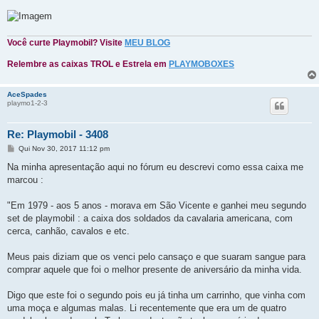
Você curte Playmobil? Visite
MEU BLOG
Relembre as caixas TROL e Estrela em
PLAYMOBOXES
AceSpades
playmo1-2-3
Re: Playmobil - 3408
M
Qui Nov 30, 2017 11:12 pm
e
n
Na minha apresentação aqui no fórum eu descrevi como essa caixa me
s
marcou :
a
g
e
"Em 1979 - aos 5 anos - morava em São Vicente e ganhei meu segundo
m
set de playmobil : a caixa dos soldados da cavalaria americana, com
cerca, canhão, cavalos e etc.
Meus pais diziam que os venci pelo cansaço e que suaram sangue para
comprar aquele que foi o melhor presente de aniversário da minha vida.
Digo que este foi o segundo pois eu já tinha um carrinho, que vinha com
uma moça e algumas malas. Li recentemente que era um de quatro