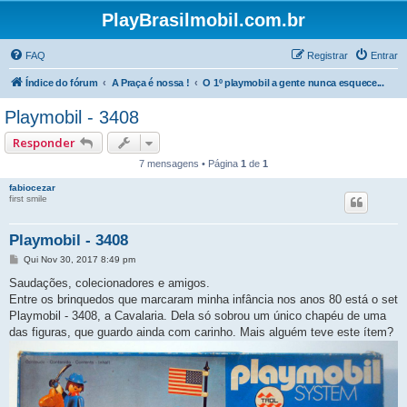
PlayBrasilmobil.com.br
FAQ
Registrar
Entrar
Índice do fórum
A Praça é nossa !
O 1º playmobil a gente nunca esquece...
Playmobil - 3408
Responder
7 mensagens • Página
1
de
1
fabiocezar
first smile
Playmobil - 3408
M
Qui Nov 30, 2017 8:49 pm
e
n
Saudações, colecionadores e amigos.
s
Entre os brinquedos que marcaram minha infância nos anos 80 está o set
a
g
Playmobil - 3408, a Cavalaria. Dela só sobrou um único chapéu de uma
e
das figuras, que guardo ainda com carinho. Mais alguém teve este ítem?
m