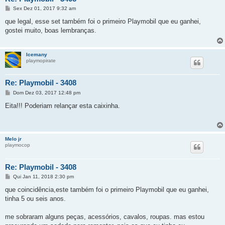
M
Sex Dez 01, 2017 9:32 am
e
n
que legal, esse set também foi o primeiro Playmobil que eu ganhei,
s
gostei muito, boas lembranças.
a
g
e
m
Icemany
playmopirate
Re: Playmobil - 3408
M
Dom Dez 03, 2017 12:48 pm
e
n
Eita!!! Poderiam relançar esta caixinha.
s
a
g
e
m
Melo jr
playmocop
Re: Playmobil - 3408
M
Qui Jan 11, 2018 2:30 pm
e
n
que coincidência,este também foi o primeiro Playmobil que eu ganhei,
s
tinha 5 ou seis anos.
a
g
e
me sobraram alguns peças, acessórios, cavalos, roupas. mas estou
m