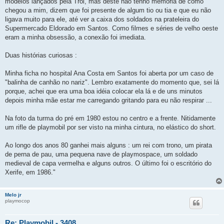
modelos lançados pela Trol, mas deste não tenho memória de como
chegou a mim, dizem que foi presente de algum tio ou tia e que eu não
ligava muito para ele, até ver a caixa dos soldados na prateleira do
Supermercado Eldorado em Santos. Como filmes e séries de velho oeste
eram a minha obsessão, a conexão foi imediata.
Duas histórias curiosas :
Minha ficha no hospital Ana Costa em Santos foi aberta por um caso de
"balinha de canhão no nariz". Lembro exatamente do momento que, sei lá
porque, achei que era uma boa idéia colocar ela lá e de uns minutos
depois minha mãe estar me carregando gritando para eu não respirar ...
Na foto da turma do pré em 1980 estou no centro e a frente. Nitidamente
um rifle de playmobil por ser visto na minha cintura, no elástico do short.
Ao longo dos anos 80 ganhei mais alguns : um rei com trono, um pirata
de perna de pau, uma pequena nave de playmospace, um soldado
medieval de capa vermelha e alguns outros. O último foi o escritório do
Xerife, em 1986."
Melo jr
playmocop
Re: Playmobil - 3408