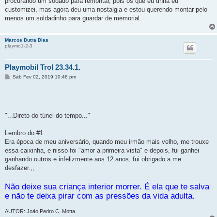
procurando um sodado para remontar, pois os que eu tinha eu
customizei, mas agora deu uma nostalgia e estou querendo montar pelo
menos um soldadinho para guardar de memorial.
Marcos Dutra Dias
playmo1-2-3
Playmobil Trol 23.34.1.
M
Sáb Fev 02, 2019 10:48 pm
e
n
s
a
g
e
"...Direto do túnel do tempo..."
m
Lembro do #1
Era época de meu aniversário, quando meu irmão mais velho, me trouxe
essa caixinha, e nisso foi "amor a primeira vista" e depois, fui ganhei
ganhando outros e infelizmente aos 12 anos, fui obrigado a me
desfazer.,,
Não deixe sua criança interior morrer. É ela que te salva
e não te deixa pirar com as pressões da vida adulta.
AUTOR: João Pedro C. Motta