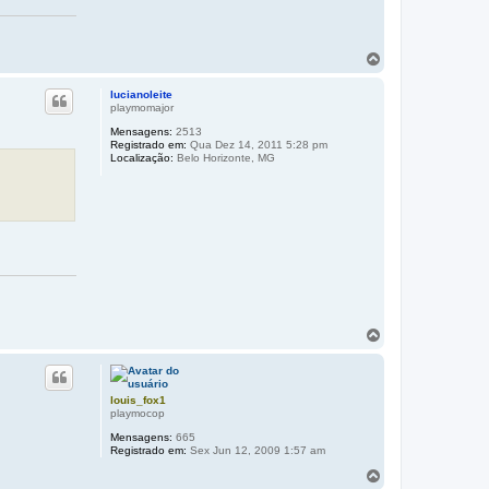
o
p
o
V
o
l
lucianoleite
t
playmomajor
a
Mensagens:
2513
r
Registrado em:
Qua Dez 14, 2011 5:28 pm
a
Localização:
Belo Horizonte, MG
o
t
o
p
o
V
o
l
t
a
louis_fox1
r
playmocop
a
Mensagens:
665
o
Registrado em:
Sex Jun 12, 2009 1:57 am
t
o
V
p