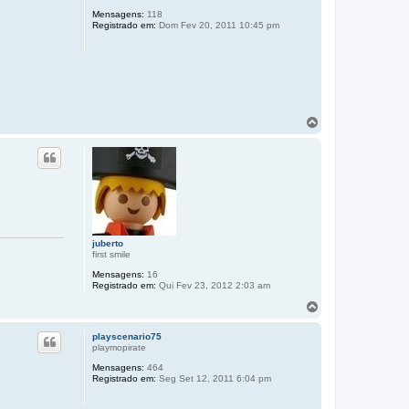
a
Mensagens:
118
r
Registrado em:
Dom Fev 20, 2011 10:45 pm
a
o
t
o
p
o
V
o
l
t
a
r
a
o
t
o
juberto
p
first smile
o
Mensagens:
16
Registrado em:
Qui Fev 23, 2012 2:03 am
V
o
l
playscenario75
t
playmopirate
a
Mensagens:
464
r
Registrado em:
Seg Set 12, 2011 6:04 pm
a
o
t