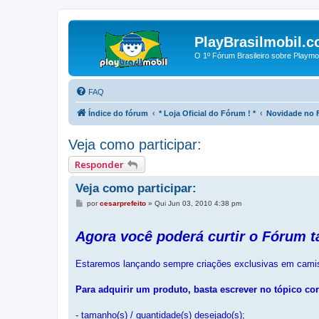
PlayBrasilmobil.c
O 1º Fórum Brasileiro sobre Playmo
FAQ
Índice do fórum
* Loja Oficial do Fórum ! *
Novidade no F
Veja como participar:
Responder
Veja como participar:
M
por
cesarprefeito
»
Qui Jun 03, 2010 4:38 pm
e
n
s
Agora você poderá curtir o Fórum t
a
g
e
Estaremos lançando sempre criações exclusivas em camise
m
Para adquirir um produto, basta escrever no tópico co
- tamanho(s) / quantidade(s) desejado(s);