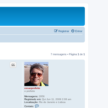
Registrar
Entrar
7 mensagens • Página
1
de
1
cesarprefeito
o prefeito
Mensagens:
2956
Registrado em:
Qui Jun 11, 2009 2:08 am
Localização:
Rio de Janeiro e Lisboa
C
Contato:
o