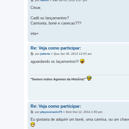
por
navici
»
Sáb Jul 23, 2011 9:07 pm
e
n
César,
s
a
g
Cadê os lançamentos?
e
Camiseta, boné e canecas???
m
inte+
Re: Veja como participar:
M
por
juberto
»
Qua Jan 30, 2013 12:03 am
e
n
aguardando os laçamentos!!!
s
a
g
e
m
"Somos todos Agentes da História!"
Re: Veja como participar:
M
por
playscenario75
»
Dom Out 12, 2014 1:50 pm
e
n
Eu gostaria de adquirir um boné, uma camisa, ou um chave
s
a
g