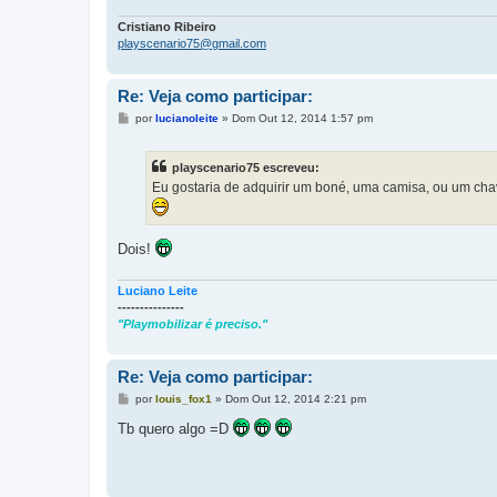
e
m
Cristiano Ribeiro
playscenario75@gmail.com
Re: Veja como participar:
M
por
lucianoleite
»
Dom Out 12, 2014 1:57 pm
e
n
s
playscenario75 escreveu:
a
g
Eu gostaria de adquirir um boné, uma camisa, ou um cha
e
m
Dois!
Luciano Leite
---------------
"Playmobilizar é preciso."
Re: Veja como participar:
M
por
louis_fox1
»
Dom Out 12, 2014 2:21 pm
e
n
Tb quero algo =D
s
a
g
e
m