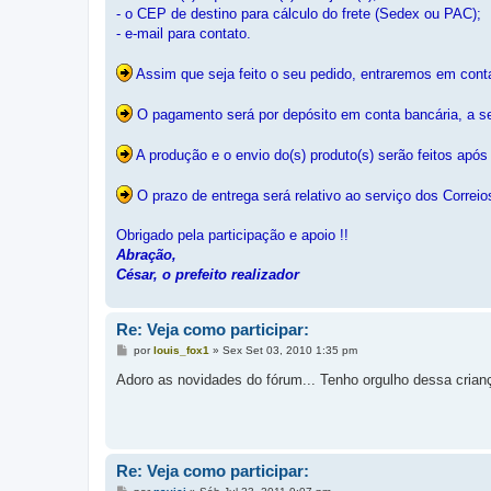
- o CEP de destino para cálculo do frete (Sedex ou PAC);
- e-mail para contato.
Assim que seja feito o seu pedido, entraremos em conta
O pagamento será por depósito em conta bancária, a ser
A produção e o envio do(s) produto(s) serão feitos apó
O prazo de entrega será relativo ao serviço dos Correi
Obrigado pela participação e apoio !!
Abração,
César, o prefeito realizador
Re: Veja como participar:
M
por
louis_fox1
»
Sex Set 03, 2010 1:35 pm
e
n
Adoro as novidades do fórum... Tenho orgulho dessa cria
s
a
g
e
m
Re: Veja como participar:
M