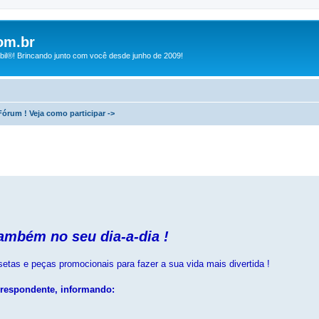
om.br
bil®! Brincando junto com você desde junho de 2009!
órum ! Veja como participar ->
ambém no seu dia-a-dia !
tas e peças promocionais para fazer a sua vida mais divertida !
rrespondente, informando: