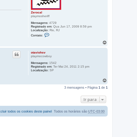
o
t
o
Zerocal
p
playmosheriff
o
Mensagens:
4729
Registrado em:
Qua Jun 17, 2009 8:59 pm
Localização:
Rio, RJ
C
Contato:
o
n
V
t
o
a
l
t
otaviohsv
t
o
playmocowboy
a
Z
Mensagens:
1542
e
r
Registrado em:
r
Ter Mai 24, 2011 2:15 pm
a
Localização:
SP
o
o
c
t
a
V
o
l
o
p
3 mensagens • Página
1
de
1
l
o
t
a
Ir para
r
a
o
cluir todos os cookies deste painel
Todos os horários são
UTC-03:00
t
o
p
o