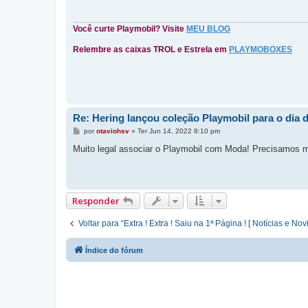
a
g
e
Você curte Playmobil? Visite
MEU BLOG
m
Relembre as caixas TROL e Estrela em
PLAYMOBOXES
Re: Hering lançou coleção Playmobil para o dia
M
por
otaviohsv
»
Ter Jun 14, 2022 8:10 pm
e
n
Muito legal associar o Playmobil com Moda! Precisamos m
s
a
g
e
m
Responder
Voltar para “Extra ! Extra ! Saiu na 1ª Página ! [ Notícias e No
Índice do fórum