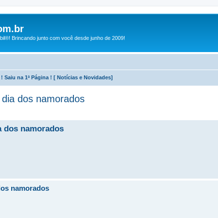
om.br
bil®! Brincando junto com você desde junho de 2009!
a ! Saiu na 1ª Página ! [ Notícias e Novidades]
o dia dos namorados
ia dos namorados
 dos namorados