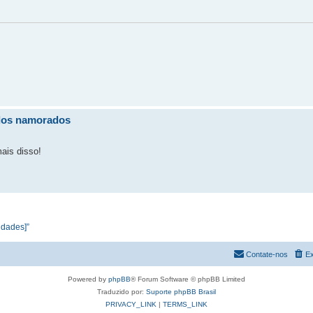
 dos namorados
ais disso!
vidades]”
Contate-nos
Ex
Powered by
phpBB
® Forum Software © phpBB Limited
Traduzido por:
Suporte phpBB Brasil
PRIVACY_LINK
|
TERMS_LINK