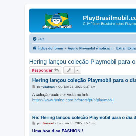
PlayBrasilmobil.c
O 1º Fórum Brasileiro sobre Playmo
FAQ
Índice do fórum
Aqui o Playmobil é notícia !
Extra ! Extr
Hering lançou coleção Playmobil para 
Responder
Hering lançou coleção Playmobil para o d
M
por
vbarcan
»
Qui Mai 26, 2022 9:37 am
e
n
A coleção pode ser vista no link
s
https://www.hering.com.br/store/pt/h/playmobil
a
g
e
m
Re: Hering lançou coleção Playmobil para o dia
M
por
Zerocal
»
Sex Jun 03, 2022 7:57 pm
e
Uma boa dica FASHION !
n
s