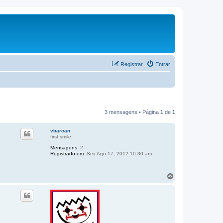
Registrar
Entrar
3 mensagens • Página
1
de
1
vbarcan
first smile
Mensagens:
2
Registrado em:
Sex Ago 17, 2012 10:30 am
V
o
l
t
a
r
a