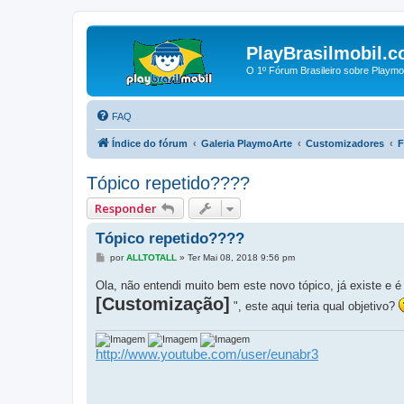
PlayBrasilmobil.c
O 1º Fórum Brasileiro sobre Playmo
FAQ
Índice do fórum
Galeria PlaymoArte
Customizadores
F
Tópico repetido????
Responder
Tópico repetido????
M
por
ALLTOTALL
»
Ter Mai 08, 2018 9:56 pm
e
n
Ola, não entendi muito bem este novo tópico, já existe e é
s
[Customização]
a
", este aqui teria qual objetivo?
g
e
m
http://www.youtube.com/user/eunabr3