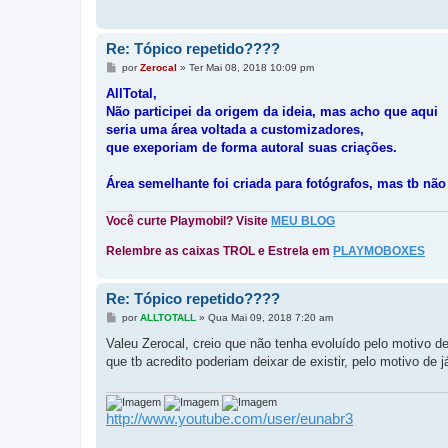
Re: Tópico repetido????
M
por
Zerocal
»
Ter Mai 08, 2018 10:09 pm
e
n
AllTotal,
s
Não participei da origem da ideia, mas acho que aqui
a
g
seria uma área voltada a customizadores,
e
que exeporiam de forma autoral suas criações.
m
Área semelhante foi criada para fotógrafos, mas tb não
Você curte Playmobil? Visite
MEU BLOG
Relembre as caixas TROL e Estrela em
PLAYMOBOXES
Re: Tópico repetido????
M
por
ALLTOTALL
»
Qua Mai 09, 2018 7:20 am
e
n
Valeu Zerocal, creio que não tenha evoluído pelo motivo de 
s
que tb acredito poderiam deixar de existir, pelo motivo de 
a
g
e
m
http://www.youtube.com/user/eunabr3