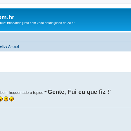
om.br
bil®! Brincando junto com você desde junho de 2009!
elipe Amaral
Gente, Fui eu que fiz !'
 bem frequentado o tópico "'