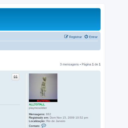
Registrar
Entrar
3 mensagens • Página
1
de
1
ALLTOTALL
playmosoldier
Mensagens:
862
Registrado em:
Dom Nov 15, 2009 10:52 pm
Localização:
Rio de Janeiro
C
Contato:
o