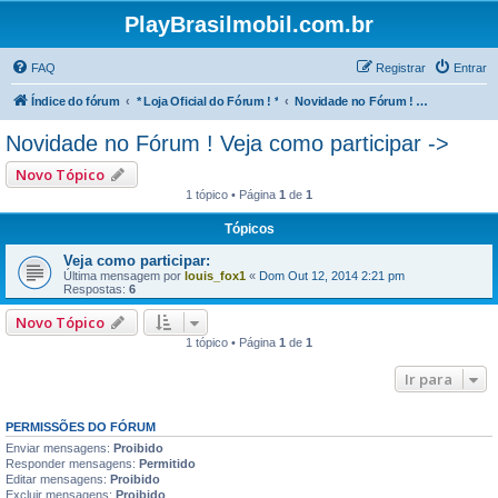
PlayBrasilmobil.com.br
FAQ
Registrar
Entrar
Índice do fórum
* Loja Oficial do Fórum ! *
Novidade no Fórum ! Veja como participar ->
Novidade no Fórum ! Veja como participar ->
Novo Tópico
1 tópico • Página
1
de
1
Tópicos
Veja como participar:
Última mensagem por
louis_fox1
«
Dom Out 12, 2014 2:21 pm
Respostas:
6
Novo Tópico
1 tópico • Página
1
de
1
Ir para
PERMISSÕES DO FÓRUM
Enviar mensagens:
Proibido
Responder mensagens:
Permitido
Editar mensagens:
Proibido
Excluir mensagens:
Proibido