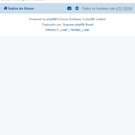
Índice do fórum
Todos os horários são
UTC-03:00
Powered by
phpBB
® Forum Software © phpBB Limited
Traduzido por:
Suporte phpBB Brasil
PRIVACY_LINK
|
TERMS_LINK