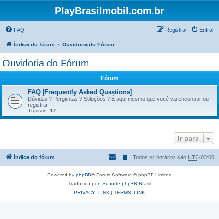
PlayBrasilmobil.com.br
FAQ
Registrar
Entrar
Índice do fórum
Ouvidoria do Fórum
Ouvidoria do Fórum
Fórum
FAQ [Frequently Asked Questions]
Dúvidas ? Perguntas ? Soluções ? É aqui mesmo que você vai encontrar ou
registrar !
Tópicos:
17
Ir para
Índice do fórum
Todos os horários são
UTC-03:00
Powered by
phpBB
® Forum Software © phpBB Limited
Traduzido por:
Suporte phpBB Brasil
PRIVACY_LINK
|
TERMS_LINK