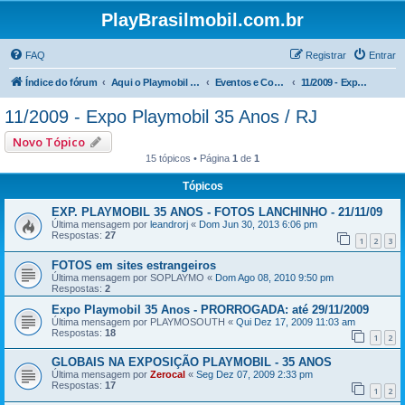
PlayBrasilmobil.com.br
FAQ
Registrar
Entrar
Índice do fórum
Aqui o Playmobil é notícia !
Eventos e Comemorações
11/2009 - Expo Playmobil 35 Anos / RJ
11/2009 - Expo Playmobil 35 Anos / RJ
Novo Tópico
15 tópicos • Página
1
de
1
Tópicos
EXP. PLAYMOBIL 35 ANOS - FOTOS LANCHINHO - 21/11/09
Última mensagem por
leandrorj
«
Dom Jun 30, 2013 6:06 pm
Respostas:
27
1
2
3
FOTOS em sites estrangeiros
Última mensagem por
SOPLAYMO
«
Dom Ago 08, 2010 9:50 pm
Respostas:
2
Expo Playmobil 35 Anos - PRORROGADA: até 29/11/2009
Última mensagem por
PLAYMOSOUTH
«
Qui Dez 17, 2009 11:03 am
Respostas:
18
1
2
GLOBAIS NA EXPOSIÇÃO PLAYMOBIL - 35 ANOS
Última mensagem por
Zerocal
«
Seg Dez 07, 2009 2:33 pm
Respostas:
17
1
2