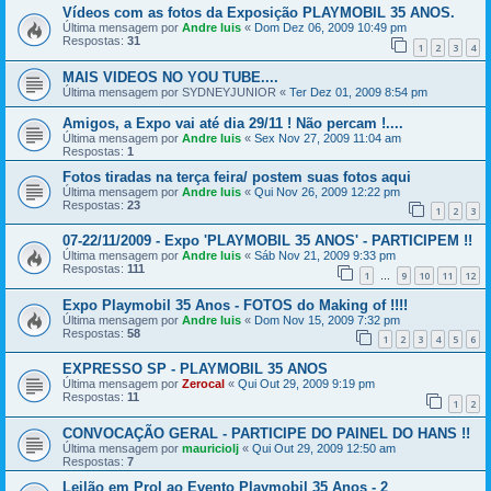
Vídeos com as fotos da Exposição PLAYMOBIL 35 ANOS.
Última mensagem por
Andre luis
«
Dom Dez 06, 2009 10:49 pm
Respostas:
31
1
2
3
4
MAIS VIDEOS NO YOU TUBE....
Última mensagem por
SYDNEYJUNIOR
«
Ter Dez 01, 2009 8:54 pm
Amigos, a Expo vai até dia 29/11 ! Não percam !....
Última mensagem por
Andre luis
«
Sex Nov 27, 2009 11:04 am
Respostas:
1
Fotos tiradas na terça feira/ postem suas fotos aqui
Última mensagem por
Andre luis
«
Qui Nov 26, 2009 12:22 pm
Respostas:
23
1
2
3
07-22/11/2009 - Expo 'PLAYMOBIL 35 ANOS' - PARTICIPEM !!
Última mensagem por
Andre luis
«
Sáb Nov 21, 2009 9:33 pm
Respostas:
111
1
9
10
11
12
…
Expo Playmobil 35 Anos - FOTOS do Making of !!!!
Última mensagem por
Andre luis
«
Dom Nov 15, 2009 7:32 pm
Respostas:
58
1
2
3
4
5
6
EXPRESSO SP - PLAYMOBIL 35 ANOS
Última mensagem por
Zerocal
«
Qui Out 29, 2009 9:19 pm
Respostas:
11
1
2
CONVOCAÇÃO GERAL - PARTICIPE DO PAINEL DO HANS !!
Última mensagem por
mauriciolj
«
Qui Out 29, 2009 12:50 am
Respostas:
7
Leilão em Prol ao Evento Playmobil 35 Anos - 2