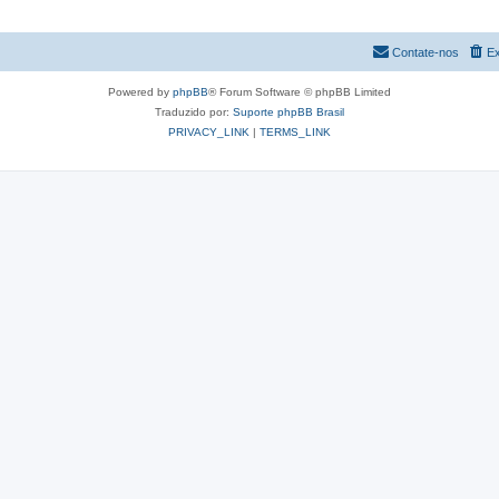
Contate-nos
Ex
Powered by
phpBB
® Forum Software © phpBB Limited
Traduzido por:
Suporte phpBB Brasil
PRIVACY_LINK
|
TERMS_LINK