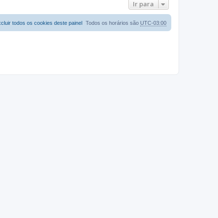
Ir para
cluir todos os cookies deste painel
Todos os horários são
UTC-03:00