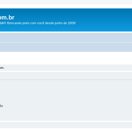
om.br
bil®! Brincando junto com você desde junho de 2009!
um.
ão