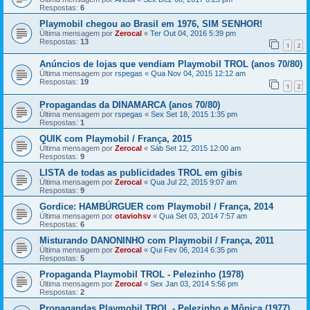
Respostas:
6
Playmobil chegou ao Brasil em 1976, SIM SENHOR!
Última mensagem por
Zerocal
«
Ter Out 04, 2016 5:39 pm
Respostas:
13
1
2
Anúncios de lojas que vendiam Playmobil TROL (anos 70/80)
Última mensagem por
rspegas
«
Qua Nov 04, 2015 12:12 am
Respostas:
19
1
2
Propagandas da DINAMARCA (anos 70/80)
Última mensagem por
rspegas
«
Sex Set 18, 2015 1:35 pm
Respostas:
1
QUIK com Playmobil / França, 2015
Última mensagem por
Zerocal
«
Sáb Set 12, 2015 12:00 am
Respostas:
9
LISTA de todas as publicidades TROL em gibis
Última mensagem por
Zerocal
«
Qua Jul 22, 2015 9:07 am
Respostas:
9
Gordice: HAMBÚRGUER com Playmobil / França, 2014
Última mensagem por
otaviohsv
«
Qua Set 03, 2014 7:57 am
Respostas:
6
Misturando DANONINHO com Playmobil / França, 2011
Última mensagem por
Zerocal
«
Qui Fev 06, 2014 6:35 pm
Respostas:
5
Propaganda Playmobil TROL - Pelezinho (1978)
Última mensagem por
Zerocal
«
Sex Jan 03, 2014 5:56 pm
Respostas:
2
Propagandas Playmobil TROL - Pelezinho e Mônica (1977)