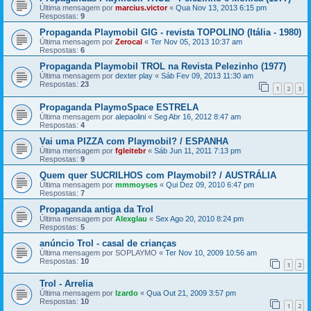
Última mensagem por
marcius.victor
«
Qua Nov 13, 2013 6:15 pm
Respostas:
9
Propaganda Playmobil GIG - revista TOPOLINO (Itália - 1980)
Última mensagem por
Zerocal
«
Ter Nov 05, 2013 10:37 am
Respostas:
6
Propaganda Playmobil TROL na Revista Pelezinho (1977)
Última mensagem por
dexter play
«
Sáb Fev 09, 2013 11:30 am
Respostas:
23
1
2
3
Propaganda PlaymoSpace ESTRELA
Última mensagem por
alepaolini
«
Seg Abr 16, 2012 8:47 am
Respostas:
4
Vai uma PIZZA com Playmobil? / ESPANHA
Última mensagem por
fgleitebr
«
Sáb Jun 11, 2011 7:13 pm
Respostas:
9
Quem quer SUCRILHOS com Playmobil? / AUSTRÁLIA
Última mensagem por
mmmoyses
«
Qui Dez 09, 2010 6:47 pm
Respostas:
7
Propaganda antiga da Trol
Última mensagem por
Alexglau
«
Sex Ago 20, 2010 8:24 pm
Respostas:
5
anúncio Trol - casal de crianças
Última mensagem por
SOPLAYMO
«
Ter Nov 10, 2009 10:56 am
Respostas:
10
1
2
Trol - Arrelia
Última mensagem por
lzardo
«
Qua Out 21, 2009 3:57 pm
Respostas:
10
1
2