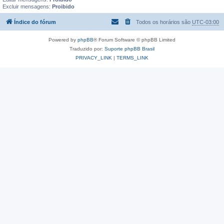
Excluir mensagens:
Proibido
Índice do fórum
Todos os horários são
UTC-03:00
Powered by
phpBB
® Forum Software © phpBB Limited
Traduzido por:
Suporte phpBB Brasil
PRIVACY_LINK
|
TERMS_LINK