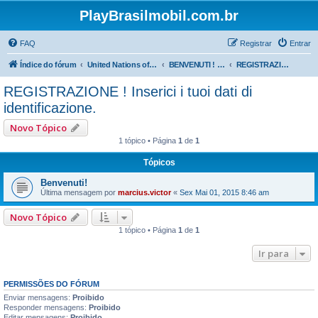
PlayBrasilmobil.com.br
FAQ
Registrar
Entrar
Índice do fórum
United Nations of Playmobil - SMILES are the same everywhere !
BENVENUTI ! Parliamo italiano qui ->
REGISTRAZIONE ! Inserici i tuoi dati di identificazione.
REGISTRAZIONE ! Inserici i tuoi dati di
identificazione.
Novo Tópico
1 tópico • Página
1
de
1
Tópicos
Benvenuti!
Última mensagem por
marcius.victor
«
Sex Mai 01, 2015 8:46 am
Novo Tópico
1 tópico • Página
1
de
1
Ir para
PERMISSÕES DO FÓRUM
Enviar mensagens:
Proibido
Responder mensagens:
Proibido
Editar mensagens:
Proibido