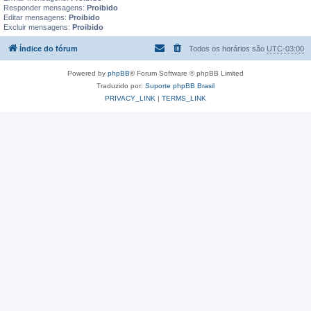
Responder mensagens:
Proibido
Editar mensagens:
Proibido
Excluir mensagens:
Proibido
Índice do fórum
Todos os horários são
UTC-03:00
Powered by
phpBB
® Forum Software © phpBB Limited
Traduzido por:
Suporte phpBB Brasil
PRIVACY_LINK
|
TERMS_LINK