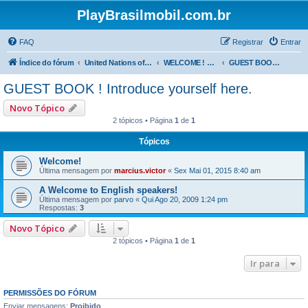
PlayBrasilmobil.com.br
FAQ
Registrar
Entrar
Índice do fórum
United Nations of Playmobil - SMILES are the same everywhere !
WELCOME ! English spoken here ->
GUEST BOOK ! Introduce yourself here.
GUEST BOOK ! Introduce yourself here.
Novo Tópico
2 tópicos • Página
1
de
1
Tópicos
Welcome!
Última mensagem por
marcius.victor
«
Sex Mai 01, 2015 8:40 am
A Welcome to English speakers!
Última mensagem por
parvo
«
Qui Ago 20, 2009 1:24 pm
Respostas:
3
Novo Tópico
2 tópicos • Página
1
de
1
Ir para
PERMISSÕES DO FÓRUM
Enviar mensagens:
Proibido