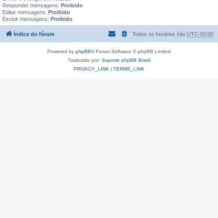
Responder mensagens:
Proibido
Editar mensagens:
Proibido
Excluir mensagens:
Proibido
Índice do fórum
Todos os horários são
UTC-03:00
Powered by
phpBB
® Forum Software © phpBB Limited
Traduzido por:
Suporte phpBB Brasil
PRIVACY_LINK
|
TERMS_LINK