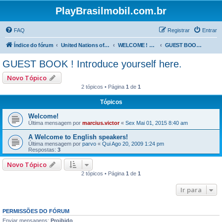
PlayBrasilmobil.com.br
FAQ
Registrar
Entrar
Índice do fórum
United Nations of Playmobil - SMILES are the same everywhere !
WELCOME ! English spoken here ->
GUEST BOOK ! Introduce yourself here.
GUEST BOOK ! Introduce yourself here.
Novo Tópico
2 tópicos • Página
1
de
1
Tópicos
Welcome!
Última mensagem por
marcius.victor
«
Sex Mai 01, 2015 8:40 am
A Welcome to English speakers!
Última mensagem por
parvo
«
Qui Ago 20, 2009 1:24 pm
Respostas:
3
Novo Tópico
2 tópicos • Página
1
de
1
Ir para
PERMISSÕES DO FÓRUM
Enviar mensagens:
Proibido