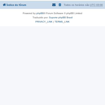
Índice do fórum
Todos os horários são
UTC-03:00
Powered by
phpBB
® Forum Software © phpBB Limited
Traduzido por:
Suporte phpBB Brasil
PRIVACY_LINK
|
TERMS_LINK