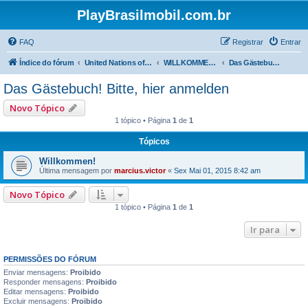
PlayBrasilmobil.com.br
FAQ
Registrar
Entrar
Índice do fórum
United Nations of Playmobil - SMILES are the same everywhere !
WILLKOMMEN ! Wir sprechen hier auch Deutsch ->
Das Gästebuch! Bitte, hier anmelden
Das Gästebuch! Bitte, hier anmelden
Novo Tópico
1 tópico • Página
1
de
1
Tópicos
Willkommen!
Última mensagem por
marcius.victor
«
Sex Mai 01, 2015 8:42 am
Novo Tópico
1 tópico • Página
1
de
1
Ir para
PERMISSÕES DO FÓRUM
Enviar mensagens:
Proibido
Responder mensagens:
Proibido
Editar mensagens:
Proibido
Excluir mensagens:
Proibido