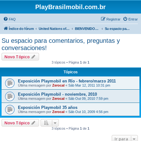
PlayBrasilmobil.com.br
FAQ
Registrar
Entrar
Índice do fórum
United Nations of Playmobil - SMILES are the same everywhere !
BIENVENIDOS ! Hablamos español aqui ->
Su espacio para comentarios, preguntas y conversaciones!
Su espacio para comentarios, preguntas y
conversaciones!
Novo Tópico
3 tópicos • Página
1
de
1
Tópicos
Exposición Playmobil en Río - febrero/marzo 2011
Última mensagem por
Zerocal
«
Sáb Mar 12, 2011 10:31 pm
Exposición Playmobil - noviembre, 2010
Última mensagem por
Zerocal
«
Sáb Out 09, 2010 7:59 pm
Exposición Playmobil 35 años
Última mensagem por
Zerocal
«
Sáb Out 10, 2009 4:56 pm
Novo Tópico
3 tópicos • Página
1
de
1
Ir para