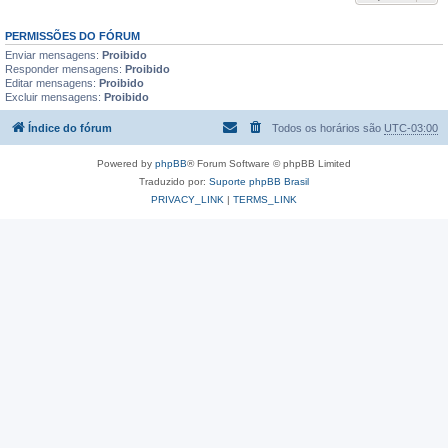
PERMISSÕES DO FÓRUM
Enviar mensagens:
Proibido
Responder mensagens:
Proibido
Editar mensagens:
Proibido
Excluir mensagens:
Proibido
Índice do fórum
Todos os horários são
UTC-03:00
Powered by
phpBB
® Forum Software © phpBB Limited
Traduzido por:
Suporte phpBB Brasil
PRIVACY_LINK
|
TERMS_LINK