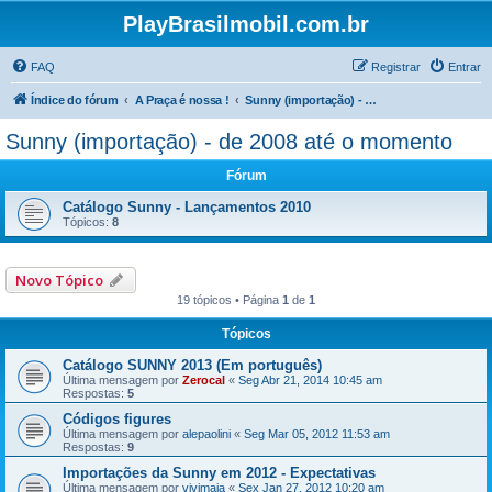
PlayBrasilmobil.com.br
FAQ
Registrar
Entrar
Índice do fórum
A Praça é nossa !
Sunny (importação) - de 2008 até o momento
Sunny (importação) - de 2008 até o momento
Fórum
Catálogo Sunny - Lançamentos 2010
Tópicos:
8
Novo Tópico
19 tópicos • Página
1
de
1
Tópicos
Catálogo SUNNY 2013 (Em português)
Última mensagem por
Zerocal
«
Seg Abr 21, 2014 10:45 am
Respostas:
5
Códigos figures
Última mensagem por
alepaolini
«
Seg Mar 05, 2012 11:53 am
Respostas:
9
Importações da Sunny em 2012 - Expectativas
Última mensagem por
vivimaia
«
Sex Jan 27, 2012 10:20 am