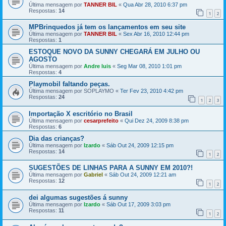
Última mensagem por
TANNER BIL
«
Qua Abr 28, 2010 6:37 pm
Respostas:
14
1
2
MPBrinquedos já tem os lançamentos em seu site
Última mensagem por
TANNER BIL
«
Sex Abr 16, 2010 12:44 pm
Respostas:
1
ESTOQUE NOVO DA SUNNY CHEGARÁ EM JULHO OU
AGOSTO
Última mensagem por
Andre luis
«
Seg Mar 08, 2010 1:01 pm
Respostas:
4
Playmobil faltando peças.
Última mensagem por
SOPLAYMO
«
Ter Fev 23, 2010 4:42 pm
Respostas:
24
1
2
3
Importação X escritório no Brasil
Última mensagem por
cesarprefeito
«
Qui Dez 24, 2009 8:38 pm
Respostas:
6
Dia das crianças?
Última mensagem por
lzardo
«
Sáb Out 24, 2009 12:15 pm
Respostas:
14
1
2
SUGESTÕES DE LINHAS PARA A SUNNY EM 2010?!
Última mensagem por
Gabriel
«
Sáb Out 24, 2009 12:21 am
Respostas:
12
1
2
dei algumas sugestões á sunny
Última mensagem por
lzardo
«
Sáb Out 17, 2009 3:03 pm
Respostas:
11
1
2