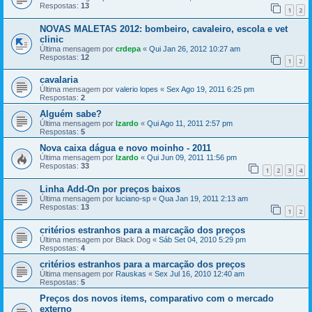
Respostas:
13
1
2
NOVAS MALETAS 2012: bombeiro, cavaleiro, escola e vet
clinic
Última mensagem por
crdepa
«
Qui Jan 26, 2012 10:27 am
Respostas:
12
1
2
cavalaria
Última mensagem por
valerio lopes
«
Sex Ago 19, 2011 6:25 pm
Respostas:
2
Alguém sabe?
Última mensagem por
lzardo
«
Qui Ago 11, 2011 2:57 pm
Respostas:
5
Nova caixa dágua e novo moinho - 2011
Última mensagem por
lzardo
«
Qui Jun 09, 2011 11:56 pm
Respostas:
33
1
2
3
4
Linha Add-On por preços baixos
Última mensagem por
luciano-sp
«
Qua Jan 19, 2011 2:13 am
Respostas:
13
1
2
critérios estranhos para a marcação dos preços
Última mensagem por
Black Dog
«
Sáb Set 04, 2010 5:29 pm
Respostas:
4
critérios estranhos para a marcação dos preços
Última mensagem por
Rauskas
«
Sex Jul 16, 2010 12:40 am
Respostas:
5
Preços dos novos items, comparativo com o mercado
externo