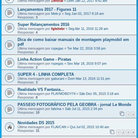
Última mensagem por
Zerocal
«
Dom Jan 22, 2017 8:42 am
Lançamentos 2017 - Figures 11
Última mensagem por
Melo jr
«
Seg Jan 02, 2017 8:18 am
Respostas:
3
Super Relançamentos 2016
Última mensagem por
fgleitebr
«
Seg Abr 11, 2016 11:28 am
Respostas:
4
Dica de como baixar manuais de montagem playmobil em
pdf
Última mensagem por
rspegas
«
Ter Mar 22, 2016 3:58 pm
Respostas:
2
Linha Action Game - Piratas
Última mensagem por
rspegas
«
Sex Mar 18, 2016 9:07 pm
Respostas:
2
SUPER 4 - LINHA COMPLETA
Última mensagem por
gaburani
«
Dom Mar 13, 2016 11:51 pm
Respostas:
3
Realidade VS Fantasia...
Última mensagem por
PLAYMOBOY74
«
Sáb Dez 05, 2015 3:18 am
Respostas:
8
PASSEIO FOTOGRÁFICO PELA GEOBRA - jornal Le Monde
Última mensagem por
fabrina
«
Sáb Jul 11, 2015 2:34 pm
Respostas:
10
1
2
Novidades DS 2015
Última mensagem por
FLAVCAN
«
Qui Jul 02, 2015 10:40 am
Respostas:
31
1
2
3
4