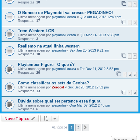
Respostas:
10
1
2
O Boneco de Playmobil vai crescer PEGADINHO!
Última mensagem por
playmobil-ceara
«
Qua Abr 03, 2013 12:49 pm
Respostas:
17
1
2
Trem Western LGB
Última mensagem por
playmobil-ceara
«
Qui Mar 14, 2013 5:36 pm
Respostas:
3
Realismo na atual linha western
Última mensagem por
alepaolini
«
Sex Jan 25, 2013 9:21 am
Respostas:
10
1
2
Playtember Figure - O que é?
Última mensagem por
playmobil-ceara
«
Ter Dez 11, 2012 3:52 pm
Respostas:
20
1
2
3
Como classificar os sets da Geobra?
Última mensagem por
Zerocal
«
Sex Set 28, 2012 12:52 pm
Respostas:
13
1
2
Dúvida sobre qual set pertence essa figura
Última mensagem por
alepaolini
«
Qua Mar 07, 2012 2:48 pm
Respostas:
6
Novo Tópico
1
2
Próximo
41 tópicos
Ir para