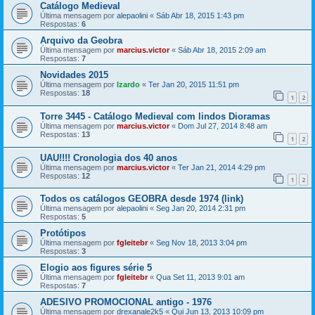
Catálogo Medieval
Última mensagem por
alepaolini
«
Sáb Abr 18, 2015 1:43 pm
Respostas:
6
Arquivo da Geobra
Última mensagem por
marcius.victor
«
Sáb Abr 18, 2015 2:09 am
Respostas:
7
Novidades 2015
Última mensagem por
lzardo
«
Ter Jan 20, 2015 11:51 pm
Respostas:
18
1
2
Torre 3445 - Catálogo Medieval com lindos Dioramas
Última mensagem por
marcius.victor
«
Dom Jul 27, 2014 8:48 am
Respostas:
13
1
2
UAU!!!! Cronologia dos 40 anos
Última mensagem por
marcius.victor
«
Ter Jan 21, 2014 4:29 pm
Respostas:
12
1
2
Todos os catálogos GEOBRA desde 1974 (link)
Última mensagem por
alepaolini
«
Seg Jan 20, 2014 2:31 pm
Respostas:
5
Protótipos
Última mensagem por
fgleitebr
«
Seg Nov 18, 2013 3:04 pm
Respostas:
3
Elogio aos figures série 5
Última mensagem por
fgleitebr
«
Qua Set 11, 2013 9:01 am
Respostas:
7
ADESIVO PROMOCIONAL antigo - 1976
Última mensagem por
drexanale2k5
«
Qui Jun 13, 2013 10:09 pm