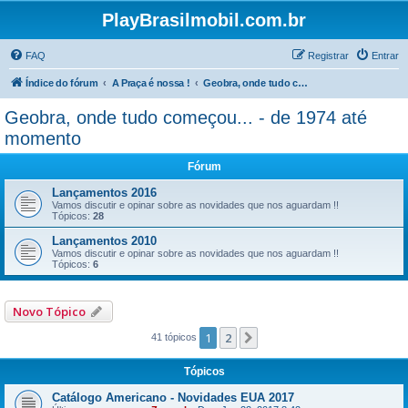
PlayBrasilmobil.com.br
FAQ
Registrar
Entrar
Índice do fórum
A Praça é nossa !
Geobra, onde tudo começou... - de 1974 até momento
Geobra, onde tudo começou... - de 1974 até
momento
Fórum
Lançamentos 2016
Vamos discutir e opinar sobre as novidades que nos aguardam !!
Tópicos:
28
Lançamentos 2010
Vamos discutir e opinar sobre as novidades que nos aguardam !!
Tópicos:
6
Novo Tópico
1
2
Próximo
41 tópicos
Tópicos
Catálogo Americano - Novidades EUA 2017