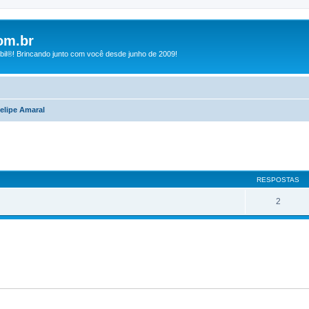
om.br
bil®! Brincando junto com você desde junho de 2009!
elipe Amaral
RESPOSTAS
2