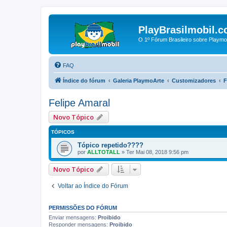
PlayBrasilmobil.c
O 1º Fórum Brasileiro sobre Playmo
FAQ
Índice do fórum
Galeria PlaymoArte
Customizadores
F
Felipe Amaral
Novo Tópico
TÓPICOS
Tópico repetido????
por
ALLTOTALL
»
Ter Mai 08, 2018 9:56 pm
Novo Tópico
Voltar ao Índice do Fórum
PERMISSÕES DO FÓRUM
Enviar mensagens:
Proibido
Responder mensagens:
Proibido