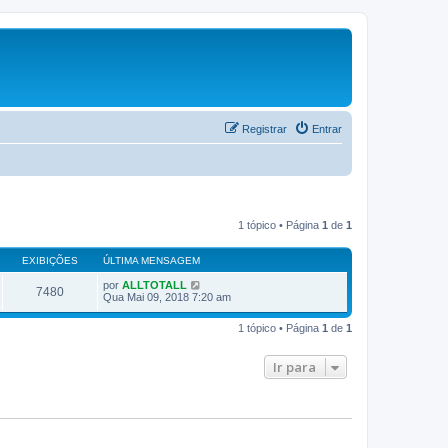
Registrar
Entrar
1 tópico • Página
1
de
1
EXIBIÇÕES
ÚLTIMA MENSAGEM
por
ALLTOTALL
7480
Qua Mai 09, 2018 7:20 am
1 tópico • Página
1
de
1
Ir para