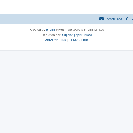
Contate-nos
Ex
Powered by
phpBB
® Forum Software © phpBB Limited
Traduzido por:
Suporte phpBB Brasil
PRIVACY_LINK
|
TERMS_LINK