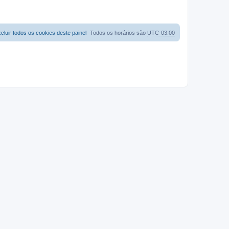
cluir todos os cookies deste painel
Todos os horários são
UTC-03:00