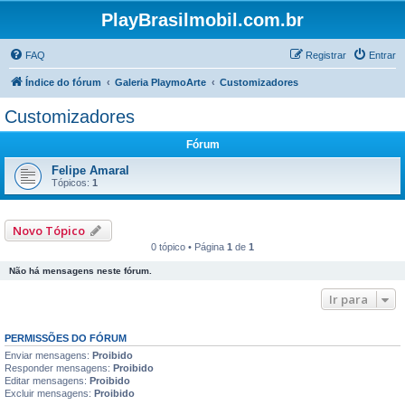
PlayBrasilmobil.com.br
FAQ
Registrar
Entrar
Índice do fórum
Galeria PlaymoArte
Customizadores
Customizadores
Fórum
Felipe Amaral
Tópicos:
1
Novo Tópico
0 tópico • Página
1
de
1
Não há mensagens neste fórum.
Ir para
PERMISSÕES DO FÓRUM
Enviar mensagens:
Proibido
Responder mensagens:
Proibido
Editar mensagens:
Proibido
Excluir mensagens:
Proibido