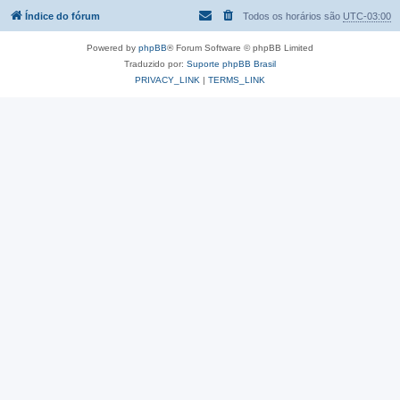
Índice do fórum
Todos os horários são
UTC-03:00
Powered by
phpBB
® Forum Software © phpBB Limited
Traduzido por:
Suporte phpBB Brasil
PRIVACY_LINK
|
TERMS_LINK