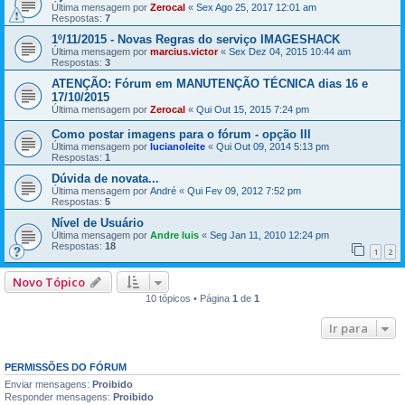
Última mensagem por
Zerocal
«
Sex Ago 25, 2017 12:01 am
Respostas:
7
1º/11/2015 - Novas Regras do serviço IMAGESHACK
Última mensagem por
marcius.victor
«
Sex Dez 04, 2015 10:44 am
Respostas:
3
ATENÇÃO: Fórum em MANUTENÇÃO TÉCNICA dias 16 e
17/10/2015
Última mensagem por
Zerocal
«
Qui Out 15, 2015 7:24 pm
Como postar imagens para o fórum - opção III
Última mensagem por
lucianoleite
«
Qui Out 09, 2014 5:13 pm
Respostas:
1
Dúvida de novata...
Última mensagem por
André
«
Qui Fev 09, 2012 7:52 pm
Respostas:
5
Nível de Usuário
Última mensagem por
Andre luis
«
Seg Jan 11, 2010 12:24 pm
Respostas:
18
1
2
Novo Tópico
10 tópicos • Página
1
de
1
Ir para
PERMISSÕES DO FÓRUM
Enviar mensagens:
Proibido
Responder mensagens:
Proibido