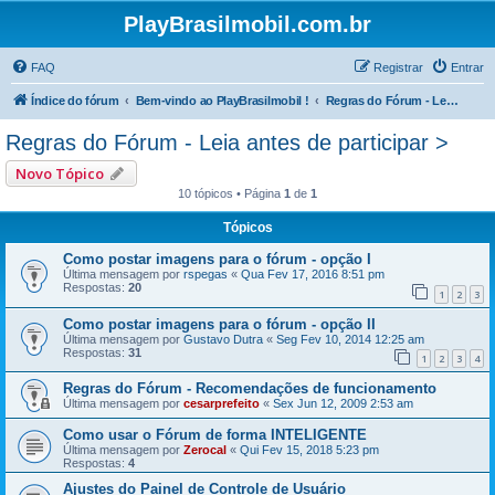
PlayBrasilmobil.com.br
FAQ
Registrar
Entrar
Índice do fórum
Bem-vindo ao PlayBrasilmobil !
Regras do Fórum - Leia antes de participar >
Regras do Fórum - Leia antes de participar >
Novo Tópico
10 tópicos • Página
1
de
1
Tópicos
Como postar imagens para o fórum - opção I
Última mensagem por
rspegas
«
Qua Fev 17, 2016 8:51 pm
Respostas:
20
1
2
3
Como postar imagens para o fórum - opção II
Última mensagem por
Gustavo Dutra
«
Seg Fev 10, 2014 12:25 am
Respostas:
31
1
2
3
4
Regras do Fórum - Recomendações de funcionamento
Última mensagem por
cesarprefeito
«
Sex Jun 12, 2009 2:53 am
Como usar o Fórum de forma INTELIGENTE
Última mensagem por
Zerocal
«
Qui Fev 15, 2018 5:23 pm
Respostas:
4
Ajustes do Painel de Controle de Usuário