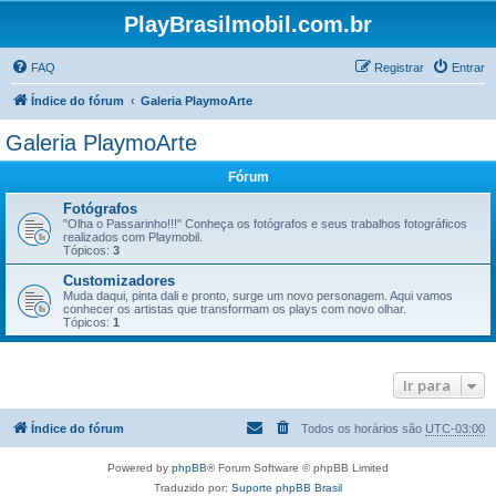
PlayBrasilmobil.com.br
FAQ
Registrar
Entrar
Índice do fórum
Galeria PlaymoArte
Galeria PlaymoArte
Fórum
Fotógrafos
"Olha o Passarinho!!!" Conheça os fotógrafos e seus trabalhos fotográficos
realizados com Playmobil.
Tópicos:
3
Customizadores
Muda daqui, pinta dali e pronto, surge um novo personagem. Aqui vamos
conhecer os artistas que transformam os plays com novo olhar.
Tópicos:
1
Ir para
Índice do fórum
Todos os horários são
UTC-03:00
Powered by
phpBB
® Forum Software © phpBB Limited
Traduzido por:
Suporte phpBB Brasil