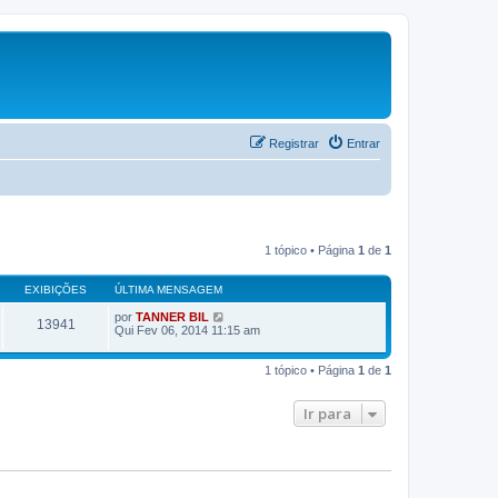
Registrar
Entrar
1 tópico • Página
1
de
1
EXIBIÇÕES
ÚLTIMA MENSAGEM
por
TANNER BIL
13941
Qui Fev 06, 2014 11:15 am
1 tópico • Página
1
de
1
Ir para