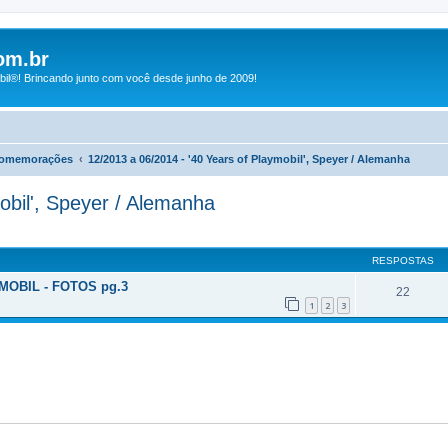
om.br
bil®! Brincando junto com você desde junho de 2009!
Comemorações
12/2013 a 06/2014 - '40 Years of Playmobil', Speyer / Alemanha
obil', Speyer / Alemanha
RESPOSTAS
OBIL - FOTOS pg.3
22
1
2
3