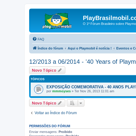
PlayBrasilmobil.c
O 1º Fórum Brasileiro sobre Playmo
FAQ
Índice do fórum
Aqui o Playmobil é notícia !
Eventos e 
12/2013 a 06/2014 - '40 Years of Playm
Novo Tópico
TÓPICOS
EXPOSIÇÃO COMEMORATIVA - 40 ANOS PLAYM
por
mmmoyses
»
Ter Nov 26, 2013 11:01 am
Novo Tópico
Voltar ao Índice do Fórum
PERMISSÕES DO FÓRUM
Enviar mensagens:
Proibido