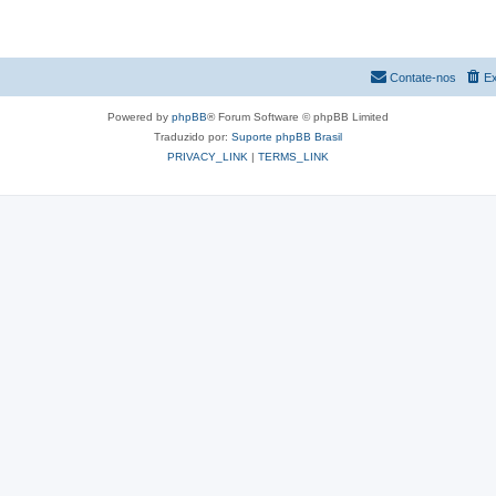
Contate-nos
Ex
Powered by
phpBB
® Forum Software © phpBB Limited
Traduzido por:
Suporte phpBB Brasil
PRIVACY_LINK
|
TERMS_LINK