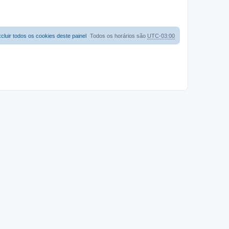
cluir todos os cookies deste painel
Todos os horários são
UTC-03:00