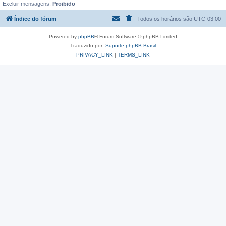
Excluir mensagens:
Proibido
Índice do fórum
Todos os horários são
UTC-03:00
Powered by
phpBB
® Forum Software © phpBB Limited
Traduzido por:
Suporte phpBB Brasil
PRIVACY_LINK
|
TERMS_LINK