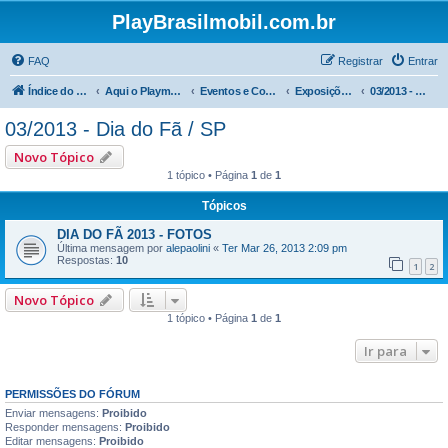
PlayBrasilmobil.com.br
FAQ
Registrar
Entrar
Índice do fórum
Aqui o Playmobil é notícia !
Eventos e Comemorações
Exposições Dia do Fã / SP
03/2013 - Dia do Fã / SP
03/2013 - Dia do Fã / SP
Novo Tópico
1 tópico • Página
1
de
1
Tópicos
DIA DO FÃ 2013 - FOTOS
Última mensagem por
alepaolini
«
Ter Mar 26, 2013 2:09 pm
Respostas:
10
1
2
Novo Tópico
1 tópico • Página
1
de
1
Ir para
PERMISSÕES DO FÓRUM
Enviar mensagens:
Proibido
Responder mensagens:
Proibido
Editar mensagens:
Proibido