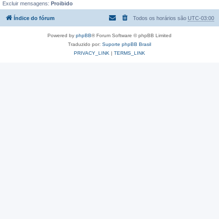
Excluir mensagens:
Proibido
Índice do fórum
Todos os horários são
UTC-03:00
Powered by
phpBB
® Forum Software © phpBB Limited
Traduzido por:
Suporte phpBB Brasil
PRIVACY_LINK
|
TERMS_LINK