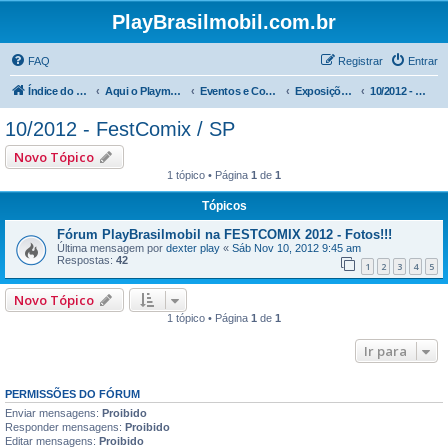
PlayBrasilmobil.com.br
FAQ
Registrar
Entrar
Índice do fórum
Aqui o Playmobil é notícia !
Eventos e Comemorações
Exposições FESTCOMIX / SP
10/2012 - FestComix / SP
10/2012 - FestComix / SP
Novo Tópico
1 tópico • Página
1
de
1
Tópicos
Fórum PlayBrasilmobil na FESTCOMIX 2012 - Fotos!!!
Última mensagem por
dexter play
«
Sáb Nov 10, 2012 9:45 am
Respostas:
42
1
2
3
4
5
Novo Tópico
1 tópico • Página
1
de
1
Ir para
PERMISSÕES DO FÓRUM
Enviar mensagens:
Proibido
Responder mensagens:
Proibido
Editar mensagens:
Proibido