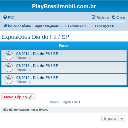
PlayBrasilmobil.com.br
FAQ
Registrar
Entrar
Índice do fórum
Aqui o Playmobil é notícia !
Eventos e Comemorações
Exposições Dia do Fã / SP
Exposições Dia do Fã / SP
Fórum
02/2014 - Dia do Fã / SP
Tópicos:
1
03/2013 - Dia do Fã / SP
Tópicos:
1
03/2012 - Dia do Fã / SP
Tópicos:
1
Novo Tópico
0 tópico • Página
1
de
1
Não há mensagens neste fórum.
Ir para