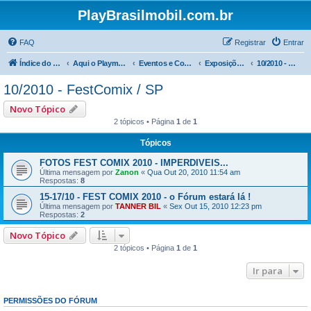
PlayBrasilmobil.com.br
FAQ
Registrar
Entrar
Índice do fórum
Aqui o Playmobil é notícia !
Eventos e Comemorações
Exposições FESTCOMIX / SP
10/2010 - FestComix / SP
10/2010 - FestComix / SP
Novo Tópico
2 tópicos • Página
1
de
1
Tópicos
FOTOS FEST COMIX 2010 - IMPERDIVEIS...
Última mensagem por
Zanon
«
Qua Out 20, 2010 11:54 am
Respostas:
8
15-17/10 - FEST COMIX 2010 - o Fórum estará lá !
Última mensagem por
TANNER BIL
«
Sex Out 15, 2010 12:23 pm
Respostas:
2
Novo Tópico
2 tópicos • Página
1
de
1
Ir para
PERMISSÕES DO FÓRUM