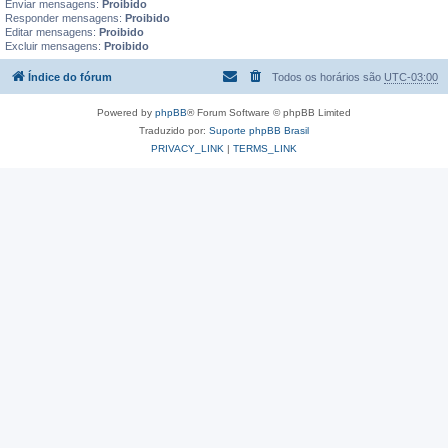
Enviar mensagens:
Proibido
Responder mensagens:
Proibido
Editar mensagens:
Proibido
Excluir mensagens:
Proibido
Índice do fórum
Todos os horários são
UTC-03:00
Powered by
phpBB
® Forum Software © phpBB Limited
Traduzido por:
Suporte phpBB Brasil
PRIVACY_LINK
|
TERMS_LINK