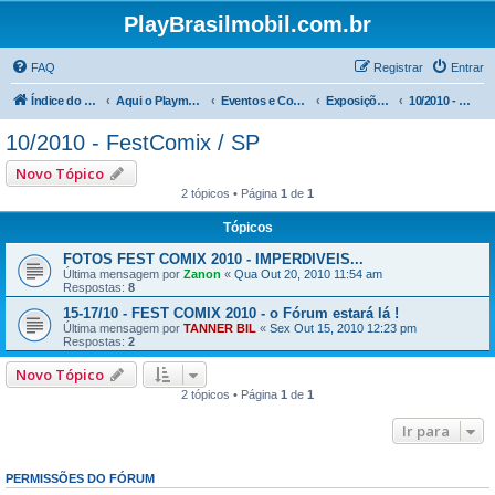
PlayBrasilmobil.com.br
FAQ
Registrar
Entrar
Índice do fórum
Aqui o Playmobil é notícia !
Eventos e Comemorações
Exposições FESTCOMIX / SP
10/2010 - FestComix / SP
10/2010 - FestComix / SP
Novo Tópico
2 tópicos • Página
1
de
1
Tópicos
FOTOS FEST COMIX 2010 - IMPERDIVEIS...
Última mensagem por
Zanon
«
Qua Out 20, 2010 11:54 am
Respostas:
8
15-17/10 - FEST COMIX 2010 - o Fórum estará lá !
Última mensagem por
TANNER BIL
«
Sex Out 15, 2010 12:23 pm
Respostas:
2
Novo Tópico
2 tópicos • Página
1
de
1
Ir para
PERMISSÕES DO FÓRUM