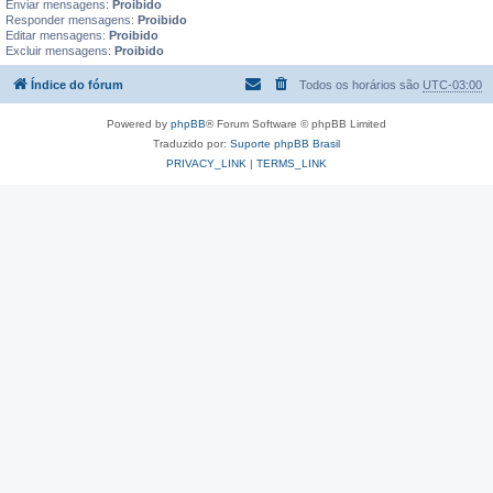
Enviar mensagens:
Proibido
Responder mensagens:
Proibido
Editar mensagens:
Proibido
Excluir mensagens:
Proibido
Índice do fórum
Todos os horários são
UTC-03:00
Powered by
phpBB
® Forum Software © phpBB Limited
Traduzido por:
Suporte phpBB Brasil
PRIVACY_LINK
|
TERMS_LINK