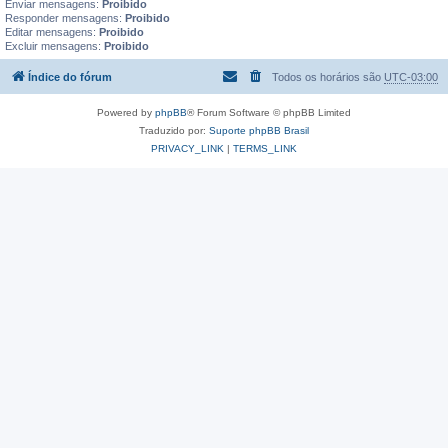
Enviar mensagens:
Proibido
Responder mensagens:
Proibido
Editar mensagens:
Proibido
Excluir mensagens:
Proibido
Índice do fórum
Todos os horários são
UTC-03:00
Powered by
phpBB
® Forum Software © phpBB Limited
Traduzido por:
Suporte phpBB Brasil
PRIVACY_LINK
|
TERMS_LINK