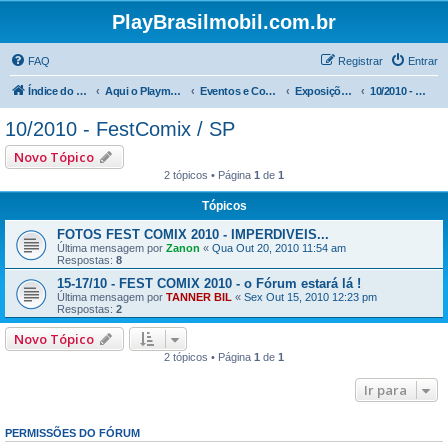
PlayBrasilmobil.com.br
FAQ
Registrar
Entrar
Índice do fórum
Aqui o Playmobil é notícia !
Eventos e Comemorações
Exposições FESTCOMIX / SP
10/2010 - FestComix / SP
10/2010 - FestComix / SP
Novo Tópico
2 tópicos • Página
1
de
1
Tópicos
FOTOS FEST COMIX 2010 - IMPERDIVEIS...
Última mensagem por
Zanon
«
Qua Out 20, 2010 11:54 am
Respostas:
8
15-17/10 - FEST COMIX 2010 - o Fórum estará lá !
Última mensagem por
TANNER BIL
«
Sex Out 15, 2010 12:23 pm
Respostas:
2
Novo Tópico
2 tópicos • Página
1
de
1
Ir para
PERMISSÕES DO FÓRUM