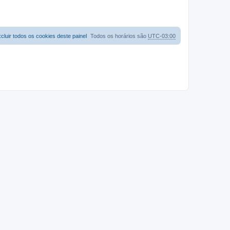
cluir todos os cookies deste painel
Todos os horários são
UTC-03:00