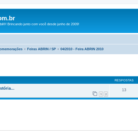
om.br
bil®! Brincando junto com você desde junho de 2009!
Comemorações
Feiras ABRIN / SP
04/2010 - Feira ABRIN 2010
RESPOSTAS
tória...
13
1
2