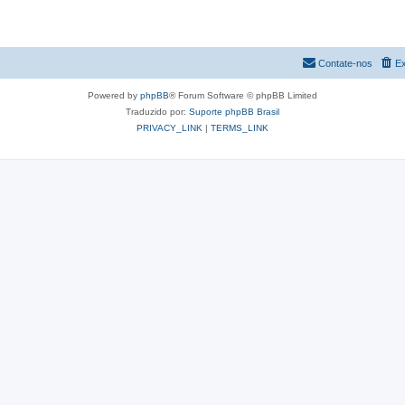
Contate-nos
Ex
Powered by
phpBB
® Forum Software © phpBB Limited
Traduzido por:
Suporte phpBB Brasil
PRIVACY_LINK
|
TERMS_LINK