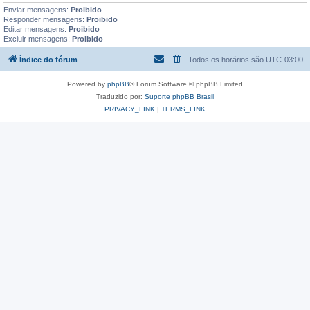
Enviar mensagens:
Proibido
Responder mensagens:
Proibido
Editar mensagens:
Proibido
Excluir mensagens:
Proibido
Índice do fórum
Todos os horários são
UTC-03:00
Powered by
phpBB
® Forum Software © phpBB Limited
Traduzido por:
Suporte phpBB Brasil
PRIVACY_LINK
|
TERMS_LINK