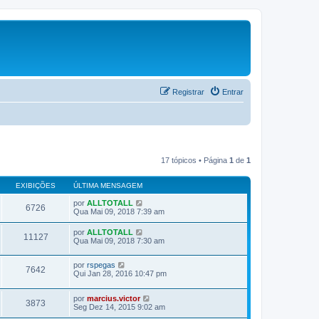
Registrar
Entrar
17 tópicos • Página
1
de
1
EXIBIÇÕES
ÚLTIMA MENSAGEM
por
ALLTOTALL
6726
Qua Mai 09, 2018 7:39 am
por
ALLTOTALL
11127
Qua Mai 09, 2018 7:30 am
por
rspegas
7642
Qui Jan 28, 2016 10:47 pm
por
marcius.victor
3873
Seg Dez 14, 2015 9:02 am