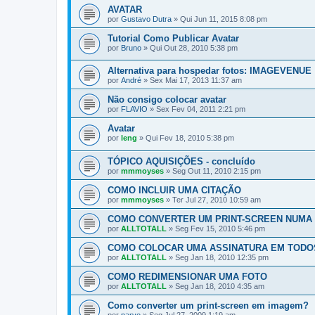
AVATAR
por
Gustavo Dutra
»
Qui Jun 11, 2015 8:08 pm
Tutorial Como Publicar Avatar
por
Bruno
»
Qui Out 28, 2010 5:38 pm
Alternativa para hospedar fotos: IMAGEVENUE
por
André
»
Sex Mai 17, 2013 11:37 am
Não consigo colocar avatar
por
FLAVIO
»
Sex Fev 04, 2011 2:21 pm
Avatar
por
leng
»
Qui Fev 18, 2010 5:38 pm
TÓPICO AQUISIÇÕES - concluído
por
mmmoyses
»
Seg Out 11, 2010 2:15 pm
COMO INCLUIR UMA CITAÇÃO
por
mmmoyses
»
Ter Jul 27, 2010 10:59 am
COMO CONVERTER UM PRINT-SCREEN NUMA F
por
ALLTOTALL
»
Seg Fev 15, 2010 5:46 pm
COMO COLOCAR UMA ASSINATURA EM TODO
por
ALLTOTALL
»
Seg Jan 18, 2010 12:35 pm
COMO REDIMENSIONAR UMA FOTO
por
ALLTOTALL
»
Seg Jan 18, 2010 4:35 am
Como converter um print-screen em imagem?