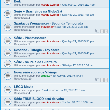
Berk
Última mensagem por
marcius.victor
«
Qua Mar 12, 2014 11:07 pm
Série + Brasileiros na GloboSat
Última mensagem por
marcius.victor
«
Sex Nov 29, 2013 7:58 am
Respostas:
2
Spartacus (Vengeance) - Segunda Temporada
Última mensagem por
otaviohsv
«
Sáb Ago 24, 2013 3:36 am
Respostas:
12
1
2
Série - Planetassauro
Última mensagem por
marcius.victor
«
Qua Ago 21, 2013 5:53 pm
Respostas:
1
Desenho - Trilogia - Toy Store
Última mensagem por
marcius.victor
«
Qua Ago 21, 2013 5:48 pm
Respostas:
2
Série - Na Pele do Guerreiro
Última mensagem por
marcius.victor
«
Sáb Ago 17, 2013 8:36 pm
Nova série sobre os Vikings
Última mensagem por
crdepa
«
Ter Ago 06, 2013 9:40 am
Respostas:
10
1
2
LEGO Movie
Última mensagem por
Rauskas
«
Sáb Jul 20, 2013 2:10 am
Respostas:
4
Série TRUE BLOOD está de volta
Última mensagem por
marcius.victor
«
Ter Jun 18, 2013 9:37 pm
Respostas:
4