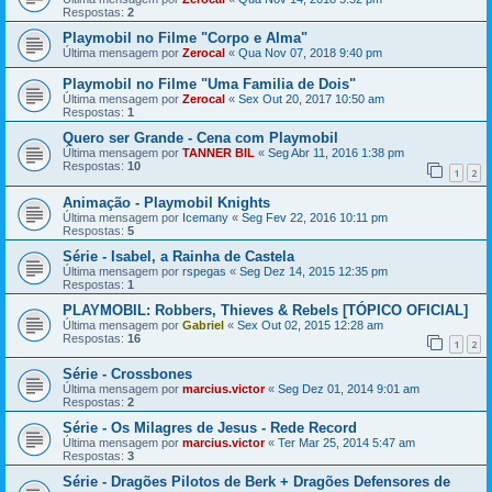
Respostas:
2
Playmobil no Filme "Corpo e Alma"
Última mensagem por
Zerocal
«
Qua Nov 07, 2018 9:40 pm
Playmobil no Filme "Uma Familia de Dois"
Última mensagem por
Zerocal
«
Sex Out 20, 2017 10:50 am
Respostas:
1
Quero ser Grande - Cena com Playmobil
Última mensagem por
TANNER BIL
«
Seg Abr 11, 2016 1:38 pm
Respostas:
10
1
2
Animação - Playmobil Knights
Última mensagem por
Icemany
«
Seg Fev 22, 2016 10:11 pm
Respostas:
5
Série - Isabel, a Rainha de Castela
Última mensagem por
rspegas
«
Seg Dez 14, 2015 12:35 pm
Respostas:
1
PLAYMOBIL: Robbers, Thieves & Rebels [TÓPICO OFICIAL]
Última mensagem por
Gabriel
«
Sex Out 02, 2015 12:28 am
Respostas:
16
1
2
Série - Crossbones
Última mensagem por
marcius.victor
«
Seg Dez 01, 2014 9:01 am
Respostas:
2
Série - Os Milagres de Jesus - Rede Record
Última mensagem por
marcius.victor
«
Ter Mar 25, 2014 5:47 am
Respostas:
3
Série - Dragões Pilotos de Berk + Dragões Defensores de