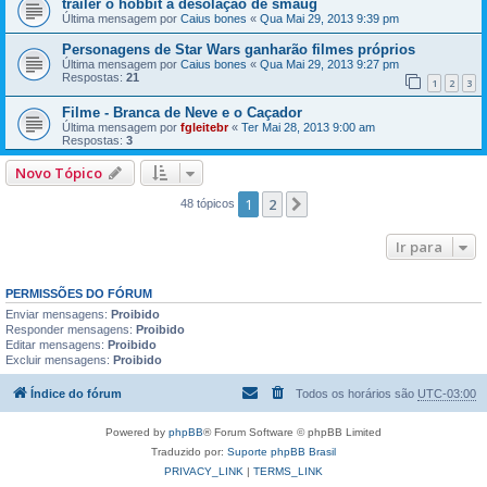
trailer o hobbit a desolação de smaug
Última mensagem por
Caius bones
«
Qua Mai 29, 2013 9:39 pm
Personagens de Star Wars ganharão filmes próprios
Última mensagem por
Caius bones
«
Qua Mai 29, 2013 9:27 pm
Respostas:
21
1
2
3
Filme - Branca de Neve e o Caçador
Última mensagem por
fgleitebr
«
Ter Mai 28, 2013 9:00 am
Respostas:
3
Novo Tópico
1
2
Próximo
48 tópicos
Ir para
PERMISSÕES DO FÓRUM
Enviar mensagens:
Proibido
Responder mensagens:
Proibido
Editar mensagens:
Proibido
Excluir mensagens:
Proibido
Índice do fórum
Todos os horários são
UTC-03:00
Powered by
phpBB
® Forum Software © phpBB Limited
Traduzido por:
Suporte phpBB Brasil
PRIVACY_LINK
|
TERMS_LINK