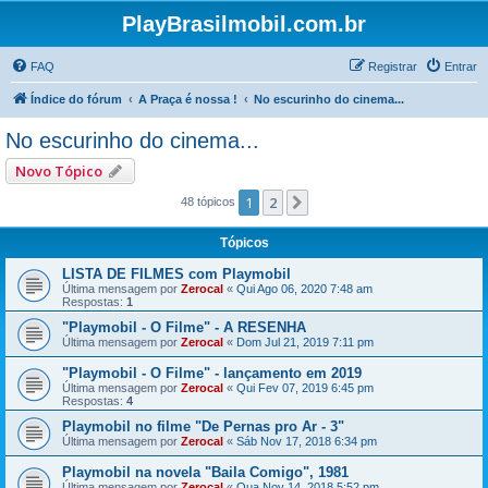
PlayBrasilmobil.com.br
FAQ
Registrar
Entrar
Índice do fórum
A Praça é nossa !
No escurinho do cinema...
No escurinho do cinema...
Novo Tópico
1
2
Próximo
48 tópicos
Tópicos
LISTA DE FILMES com Playmobil
Última mensagem por
Zerocal
«
Qui Ago 06, 2020 7:48 am
Respostas:
1
"Playmobil - O Filme" - A RESENHA
Última mensagem por
Zerocal
«
Dom Jul 21, 2019 7:11 pm
"Playmobil - O Filme" - lançamento em 2019
Última mensagem por
Zerocal
«
Qui Fev 07, 2019 6:45 pm
Respostas:
4
Playmobil no filme "De Pernas pro Ar - 3"
Última mensagem por
Zerocal
«
Sáb Nov 17, 2018 6:34 pm
Playmobil na novela "Baila Comigo", 1981
Última mensagem por
Zerocal
«
Qua Nov 14, 2018 5:52 pm