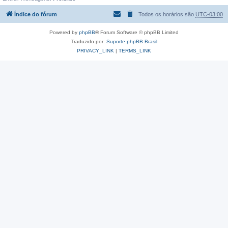
Índice do fórum
Todos os horários são
UTC-03:00
Powered by
phpBB
® Forum Software © phpBB Limited
Traduzido por:
Suporte phpBB Brasil
PRIVACY_LINK
|
TERMS_LINK