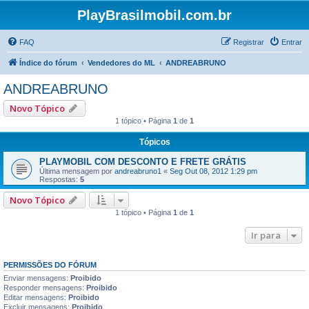
PlayBrasilmobil.com.br
FAQ
Registrar
Entrar
Índice do fórum
Vendedores do ML
ANDREABRUNO
ANDREABRUNO
Novo Tópico
1 tópico • Página
1
de
1
Tópicos
PLAYMOBIL COM DESCONTO E FRETE GRÁTIS
Última mensagem por
andreabruno1
«
Seg Out 08, 2012 1:29 pm
Respostas:
5
Novo Tópico
1 tópico • Página
1
de
1
Ir para
PERMISSÕES DO FÓRUM
Enviar mensagens:
Proibido
Responder mensagens:
Proibido
Editar mensagens:
Proibido
Excluir mensagens:
Proibido