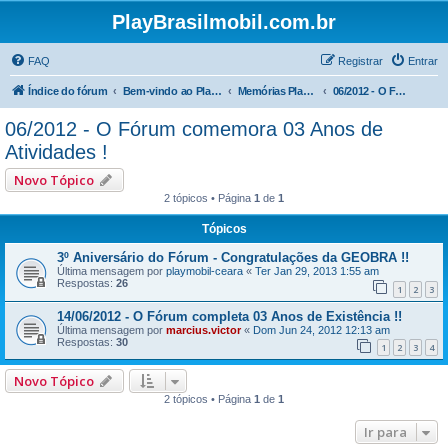
PlayBrasilmobil.com.br
FAQ
Registrar
Entrar
Índice do fórum
Bem-vindo ao PlayBrasilmobil !
Memórias PlayBrasilmobil
06/2012 - O Fórum comemora 03 Anos de Atividades !
06/2012 - O Fórum comemora 03 Anos de
Atividades !
Novo Tópico
2 tópicos • Página
1
de
1
Tópicos
3º Aniversário do Fórum - Congratulações da GEOBRA !!
Última mensagem por
playmobil-ceara
«
Ter Jan 29, 2013 1:55 am
Respostas:
26
1
2
3
14/06/2012 - O Fórum completa 03 Anos de Existência !!
Última mensagem por
marcius.victor
«
Dom Jun 24, 2012 12:13 am
Respostas:
30
1
2
3
4
Novo Tópico
2 tópicos • Página
1
de
1
Ir para