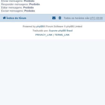
Enviar mensagens:
Proibido
Responder mensagens:
Proibido
Editar mensagens:
Proibido
Excluir mensagens:
Proibido
Índice do fórum
Todos os horários são
UTC-03:00
Powered by
phpBB
® Forum Software © phpBB Limited
Traduzido por:
Suporte phpBB Brasil
PRIVACY_LINK
|
TERMS_LINK