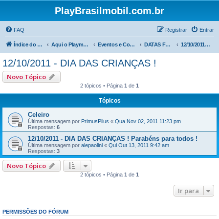
PlayBrasilmobil.com.br
FAQ
Registrar
Entrar
Índice do fórum
Aqui o Playmobil é notícia !
Eventos e Comemorações
DATAS FESTIVAS
12/10/2011 - DIA DAS CRIANÇAS !
12/10/2011 - DIA DAS CRIANÇAS !
Novo Tópico
2 tópicos • Página
1
de
1
Tópicos
Celeiro
Última mensagem por
PrimusPilus
«
Qua Nov 02, 2011 11:23 pm
Respostas:
6
12/10/2011 - DIA DAS CRIANÇAS ! Parabéns para todos !
Última mensagem por
alepaolini
«
Qui Out 13, 2011 9:42 am
Respostas:
3
Novo Tópico
2 tópicos • Página
1
de
1
Ir para
PERMISSÕES DO FÓRUM