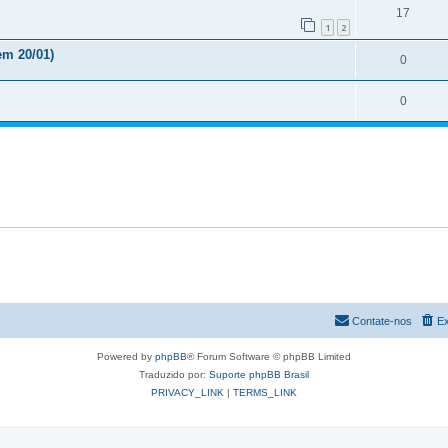
17
1
2
m 20/01)
0
0
Contate-nos
Ex
Powered by
phpBB
® Forum Software © phpBB Limited
Traduzido por:
Suporte phpBB Brasil
PRIVACY_LINK
|
TERMS_LINK