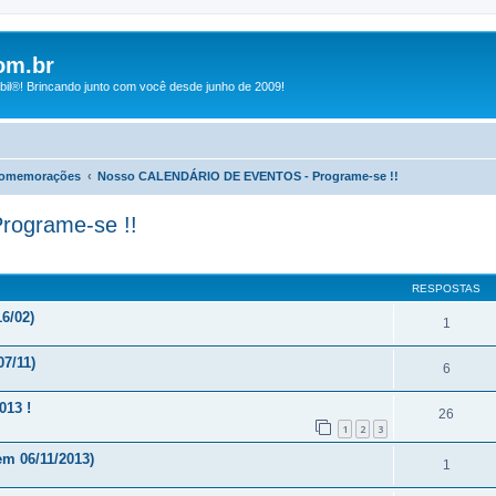
om.br
bil®! Brincando junto com você desde junho de 2009!
Comemorações
Nosso CALENDÁRIO DE EVENTOS - Programe-se !!
ograme-se !!
RESPOSTAS
6/02)
1
7/11)
6
013 !
26
1
2
3
m 06/11/2013)
1