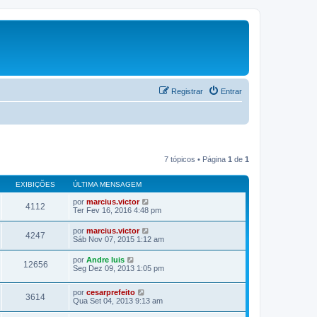
Registrar
Entrar
7 tópicos • Página
1
de
1
EXIBIÇÕES
ÚLTIMA MENSAGEM
por
marcius.victor
4112
Ter Fev 16, 2016 4:48 pm
por
marcius.victor
4247
Sáb Nov 07, 2015 1:12 am
por
Andre luis
12656
Seg Dez 09, 2013 1:05 pm
por
cesarprefeito
3614
Qua Set 04, 2013 9:13 am