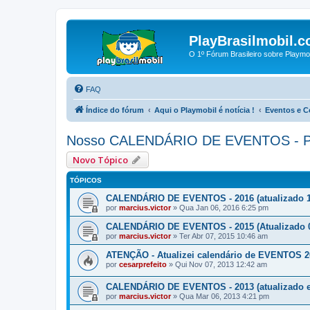
PlayBrasilmobil.c
O 1º Fórum Brasileiro sobre Playmo
FAQ
Índice do fórum
Aqui o Playmobil é notícia !
Eventos e 
Nosso CALENDÁRIO DE EVENTOS - Pr
Novo Tópico
TÓPICOS
CALENDÁRIO DE EVENTOS - 2016 (atualizado 1
por
marcius.victor
»
Qua Jan 06, 2016 6:25 pm
CALENDÁRIO DE EVENTOS - 2015 (Atualizado 0
por
marcius.victor
»
Ter Abr 07, 2015 10:46 am
ATENÇÃO - Atualizei calendário de EVENTOS 2
por
cesarprefeito
»
Qui Nov 07, 2013 12:42 am
CALENDÁRIO DE EVENTOS - 2013 (atualizado e
por
marcius.victor
»
Qua Mar 06, 2013 4:21 pm