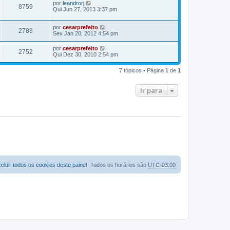
por
leandrorj
8759
Qui Jun 27, 2013 3:37 pm
por
cesarprefeito
2788
Sex Jan 20, 2012 4:54 pm
por
cesarprefeito
2752
Qui Dez 30, 2010 2:54 pm
7 tópicos • Página
1
de
1
Ir para
cluir todos os cookies deste painel
Todos os horários são
UTC-03:00