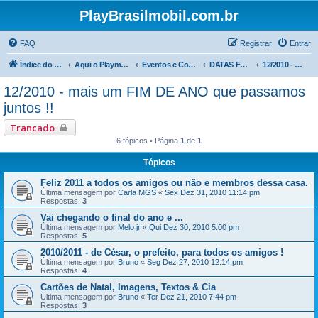
PlayBrasilmobil.com.br
FAQ
Registrar
Entrar
Índice do fórum
Aqui o Playmobil é notícia !
Eventos e Comemorações
DATAS FESTIVAS
12/2010 - mais um FIM DE ANO que passamos juntos !!
12/2010 - mais um FIM DE ANO que passamos
juntos !!
Trancado
6 tópicos • Página
1
de
1
Tópicos
Feliz 2011 a todos os amigos ou não e membros dessa casa.
Última mensagem por
Carla MGS
«
Sex Dez 31, 2010 11:14 pm
Respostas:
3
Vai chegando o final do ano e ...
Última mensagem por
Melo jr
«
Qui Dez 30, 2010 5:00 pm
Respostas:
5
2010/2011 - de César, o prefeito, para todos os amigos !
Última mensagem por
Bruno
«
Seg Dez 27, 2010 12:14 pm
Respostas:
4
Cartões de Natal, Imagens, Textos & Cia
Última mensagem por
Bruno
«
Ter Dez 21, 2010 7:44 pm
Respostas:
3