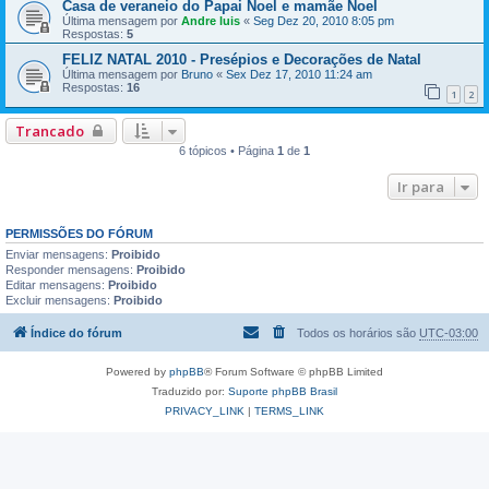
Casa de veraneio do Papai Noel e mamãe Noel
Última mensagem por
Andre luis
«
Seg Dez 20, 2010 8:05 pm
Respostas:
5
FELIZ NATAL 2010 - Presépios e Decorações de Natal
Última mensagem por
Bruno
«
Sex Dez 17, 2010 11:24 am
Respostas:
16
1
2
Trancado
6 tópicos • Página
1
de
1
Ir para
PERMISSÕES DO FÓRUM
Enviar mensagens:
Proibido
Responder mensagens:
Proibido
Editar mensagens:
Proibido
Excluir mensagens:
Proibido
Índice do fórum
Todos os horários são
UTC-03:00
Powered by
phpBB
® Forum Software © phpBB Limited
Traduzido por:
Suporte phpBB Brasil
PRIVACY_LINK
|
TERMS_LINK