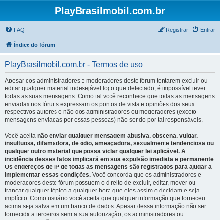
PlayBrasilmobil.com.br
FAQ
Registrar
Entrar
Índice do fórum
PlayBrasilmobil.com.br - Termos de uso
Apesar dos administradores e moderadores deste fórum tentarem excluir ou
editar qualquer material indesejável logo que detectado, é impossível rever
todas as suas mensagens. Como tal você reconhece que todas as mensagens
enviadas nos fóruns expressam os pontos de vista e opiniões dos seus
respectivos autores e não dos administradores ou moderadores (exceto
mensagens enviadas por essas pessoas) não sendo por tal responsáveis.
Você aceita
não enviar qualquer mensagem abusiva, obscena, vulgar,
insultuosa, difamadora, de ódio, ameaçadora, sexualmente tendenciosa ou
qualquer outro material que possa violar qualquer lei aplicável. A
incidência desses fatos implicará em sua expulsão imediata e permanente
.
Os endereços de IP de todas as mensagens são registrados para ajudar a
implementar essas condições.
Você concorda que os administradores e
moderadores deste fórum possuem o direito de excluir, editar, mover ou
trancar qualquer tópico a qualquer hora que eles assim o decidam e seja
implícito. Como usuário você aceita que qualquer informação que forneceu
acima seja salva em um banco de dados. Apesar dessa informação não ser
fornecida a terceiros sem a sua autorização, os administradores ou