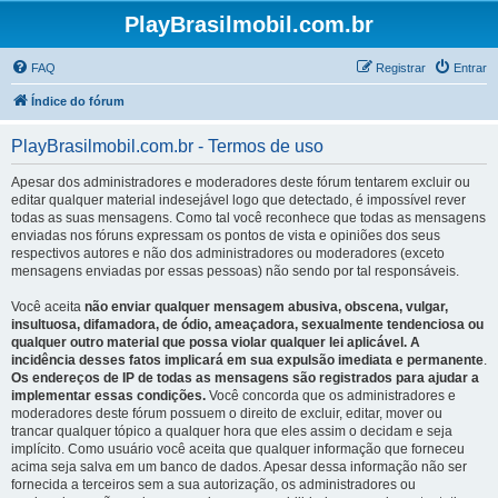
PlayBrasilmobil.com.br
FAQ
Registrar
Entrar
Índice do fórum
PlayBrasilmobil.com.br - Termos de uso
Apesar dos administradores e moderadores deste fórum tentarem excluir ou
editar qualquer material indesejável logo que detectado, é impossível rever
todas as suas mensagens. Como tal você reconhece que todas as mensagens
enviadas nos fóruns expressam os pontos de vista e opiniões dos seus
respectivos autores e não dos administradores ou moderadores (exceto
mensagens enviadas por essas pessoas) não sendo por tal responsáveis.
Você aceita
não enviar qualquer mensagem abusiva, obscena, vulgar,
insultuosa, difamadora, de ódio, ameaçadora, sexualmente tendenciosa ou
qualquer outro material que possa violar qualquer lei aplicável. A
incidência desses fatos implicará em sua expulsão imediata e permanente
.
Os endereços de IP de todas as mensagens são registrados para ajudar a
implementar essas condições.
Você concorda que os administradores e
moderadores deste fórum possuem o direito de excluir, editar, mover ou
trancar qualquer tópico a qualquer hora que eles assim o decidam e seja
implícito. Como usuário você aceita que qualquer informação que forneceu
acima seja salva em um banco de dados. Apesar dessa informação não ser
fornecida a terceiros sem a sua autorização, os administradores ou