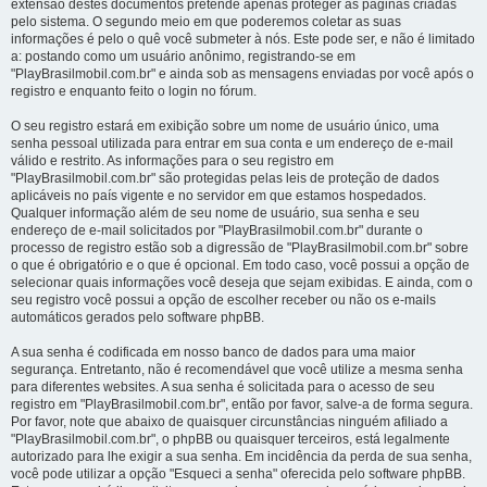
extensão destes documentos pretende apenas proteger as páginas criadas
pelo sistema. O segundo meio em que poderemos coletar as suas
informações é pelo o quê você submeter à nós. Este pode ser, e não é limitado
a: postando como um usuário anônimo, registrando-se em
"PlayBrasilmobil.com.br" e ainda sob as mensagens enviadas por você após o
registro e enquanto feito o login no fórum.
O seu registro estará em exibição sobre um nome de usuário único, uma
senha pessoal utilizada para entrar em sua conta e um endereço de e-mail
válido e restrito. As informações para o seu registro em
"PlayBrasilmobil.com.br" são protegidas pelas leis de proteção de dados
aplicáveis no país vigente e no servidor em que estamos hospedados.
Qualquer informação além de seu nome de usuário, sua senha e seu
endereço de e-mail solicitados por "PlayBrasilmobil.com.br" durante o
processo de registro estão sob a digressão de "PlayBrasilmobil.com.br" sobre
o que é obrigatório e o que é opcional. Em todo caso, você possui a opção de
selecionar quais informações você deseja que sejam exibidas. E ainda, com o
seu registro você possui a opção de escolher receber ou não os e-mails
automáticos gerados pelo software phpBB.
A sua senha é codificada em nosso banco de dados para uma maior
segurança. Entretanto, não é recomendável que você utilize a mesma senha
para diferentes websites. A sua senha é solicitada para o acesso de seu
registro em "PlayBrasilmobil.com.br", então por favor, salve-a de forma segura.
Por favor, note que abaixo de quaisquer circunstâncias ninguém afiliado a
"PlayBrasilmobil.com.br", o phpBB ou quaisquer terceiros, está legalmente
autorizado para lhe exigir a sua senha. Em incidência da perda de sua senha,
você pode utilizar a opção "Esqueci a senha" oferecida pelo software phpBB.