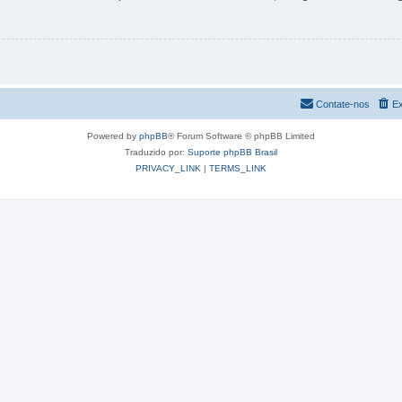
Contate-nos
Ex
Powered by
phpBB
® Forum Software © phpBB Limited
Traduzido por:
Suporte phpBB Brasil
PRIVACY_LINK
|
TERMS_LINK