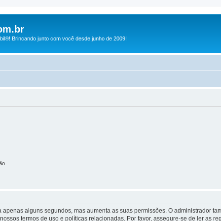
om.br
bil®! Brincando junto com você desde junho de 2009!
ão
 leva apenas alguns segundos, mas aumenta as suas permissões. O administrador 
s nossos termos de uso e políticas relacionadas. Por favor, assegure-se de ler as