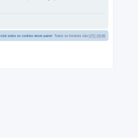
cluir todos os cookies deste painel
Todos os horários são
UTC-03:00