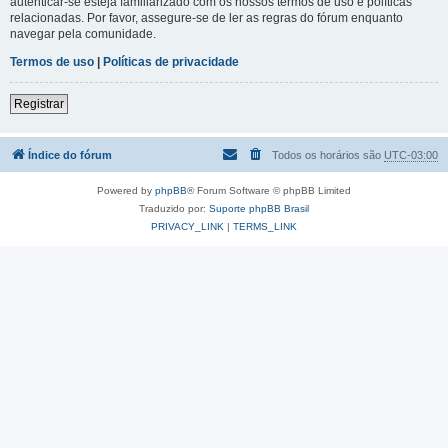
autenticar-se esteja familiarizado com os nossos termos de uso e políticas
relacionadas. Por favor, assegure-se de ler as regras do fórum enquanto
navegar pela comunidade.
Termos de uso
|
Políticas de privacidade
Registrar
Índice do fórum
Todos os horários são
UTC-03:00
Powered by
phpBB
® Forum Software © phpBB Limited
Traduzido por:
Suporte phpBB Brasil
PRIVACY_LINK
|
TERMS_LINK