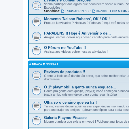
Eventos e Comemorações
Venha participar dos agitos que acontecem sobre o tema ! Va
Exposições !
Sub fóruns:
Feiras ABRIN / SP
,
04/2010 - Feira ABRIN 
Momento 'Nelson Rubens', OK ! OK !
Procura Novidades ? Noticias ? Fofocas ? Aqui terá todas 
PARABÉNS !! Hoje é Aniversário de...
Amigos, vamos deixar aqui nosso carinho para cada anivers
O Fórum no YouTube !!
Assista aos vídeos sobre nossas atividades !
A PRAÇA É NOSSA !
Reviews de produtos !!
Gente, a ideia está dando tão certo, que achei melhor criar
divirtam-se !
O 1º playmobil a gente nunca esquece...
Conta pra gente com qual(is) play(s) você começou a brinca
(cada amigo crie um tópico para contar sua história)
Olha só o cenário que eu fiz !
Turma, vamos deixar aqui nossas experiências montando cen
para encorajar os amigos ! (abram um tópico para cada pes
Galeria Playmo Picasso
Mostre o artista que existe em você ! Publique aqui fotos d