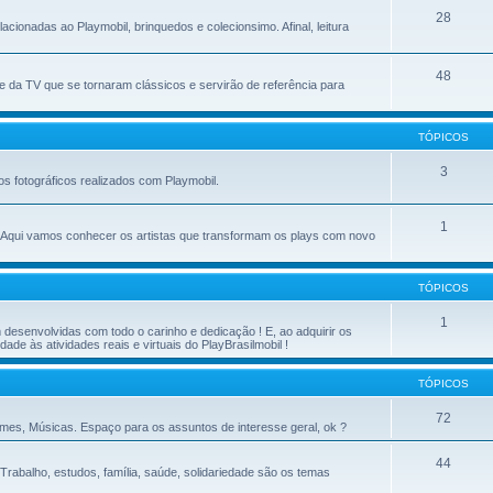
28
acionadas ao Playmobil, brinquedos e colecionsimo. Afinal, leitura
48
 da TV que se tornaram clássicos e servirão de referência para
TÓPICOS
3
os fotográficos realizados com Playmobil.
1
. Aqui vamos conhecer os artistas que transformam os plays com novo
TÓPICOS
1
esenvolvidas com todo o carinho e dedicação ! E, ao adquirir os
ade às atividades reais e virtuais do PlayBrasilmobil !
TÓPICOS
72
lmes, Músicas. Espaço para os assuntos de interesse geral, ok ?
44
 Trabalho, estudos, família, saúde, solidariedade são os temas