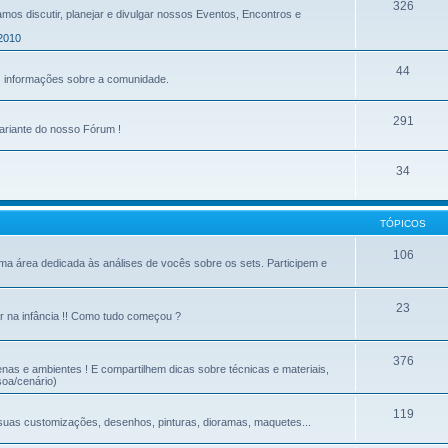
326
mos discutir, planejar e divulgar nossos Eventos, Encontros e
2010
44
as informações sobre a comunidade.
291
ariante do nosso Fórum !
34
TÓPICOS
106
 uma área dedicada às análises de vocês sobre os sets. Participem e
23
r na infância !! Como tudo começou ?
376
as e ambientes ! E compartilhem dicas sobre técnicas e materiais,
soa/cenário)
119
e suas customizações, desenhos, pinturas, dioramas, maquetes...