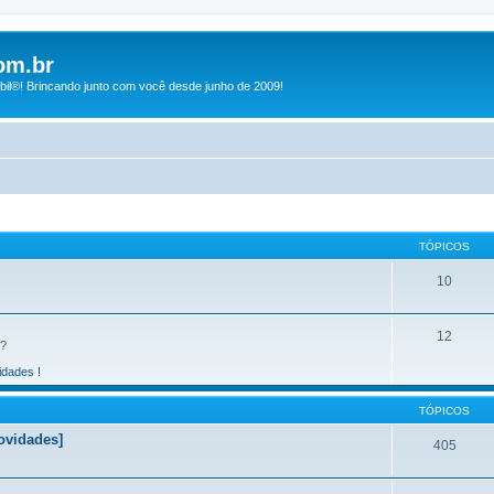
om.br
bil®! Brincando junto com você desde junho de 2009!
TÓPICOS
10
12
 ?
idades !
TÓPICOS
Novidades]
405