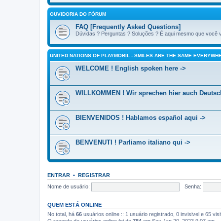
OUVIDORIA DO FÓRUM
FAQ [Frequently Asked Questions]
Dúvidas ? Perguntas ? Soluções ? É aqui mesmo que você vai
UNITED NATIONS OF PLAYMOBIL - SMILES ARE THE SAME EVERYWHE
WELCOME ! English spoken here ->
WILLKOMMEN ! Wir sprechen hier auch Deutsc
BIENVENIDOS ! Hablamos español aqui ->
BENVENUTI ! Parliamo italiano qui ->
ENTRAR
•
REGISTRAR
Nome de usuário:
Senha:
QUEM ESTÁ ONLINE
No total, há
66
usuários online :: 1 usuário registrado, 0 invisivel e 65 v