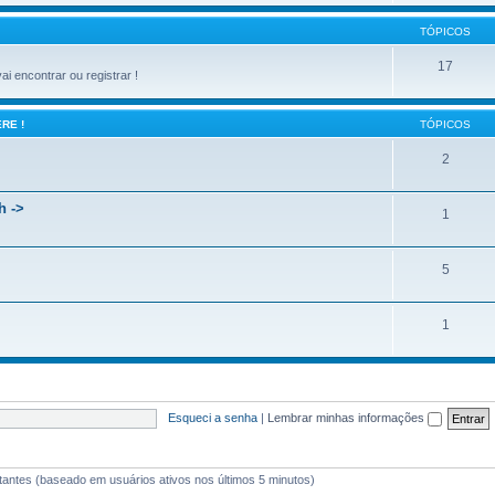
TÓPICOS
17
 encontrar ou registrar !
RE !
TÓPICOS
2
h ->
1
5
1
Esqueci a senha
|
Lembrar minhas informações
isitantes (baseado em usuários ativos nos últimos 5 minutos)