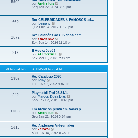
m
5592
s
l
V
por
Andre luis
a
t
e
Seg Jan 22, 2024 3:09 pm
g
i
r
e
m
ú
m
a
l
Re: CELEBRIDADES & FAMOSOS ad…
m
660
t
V
por
Icemany
e
i
e
Qua Out 04, 2017 11:56 pm
n
m
r
s
a
ú
Re: Parabéns aos 15 anos de f…
a
m
2672
l
V
por
otaviohsv
g
e
t
e
Sex Jun 14, 2024 11:10 pm
e
n
i
r
m
s
m
ú
E Agora José?
a
218
a
l
V
por
ALLTOTALL
g
m
t
e
Sex Mai 11, 2018 7:38 am
e
e
i
r
m
n
m
ú
s
a
l
MENSAGENS
ÚLTIMA MENSAGEM
a
m
t
g
e
i
Re: Catálogo 2020
1398
e
n
V
m
por
Toloy
m
s
e
a
Ter Fev 07, 2023 6:57 pm
a
r
m
g
ú
e
Playmobil Trol 23.34.1.
e
249
l
n
V
por
Marcos Dutra Dias
m
t
s
e
Sáb Fev 02, 2019 10:48 pm
i
a
r
m
g
ú
Em breve os pirata em todas p…
a
e
6880
l
V
por
Andre luis
m
m
t
e
Seg Jan 22, 2024 3:14 pm
e
i
r
n
m
ú
s
Re: Anderson Videomaker
a
1615
l
a
V
por
Zerocal
m
t
g
e
Sáb Fev 10, 2018 6:36 pm
e
i
e
r
n