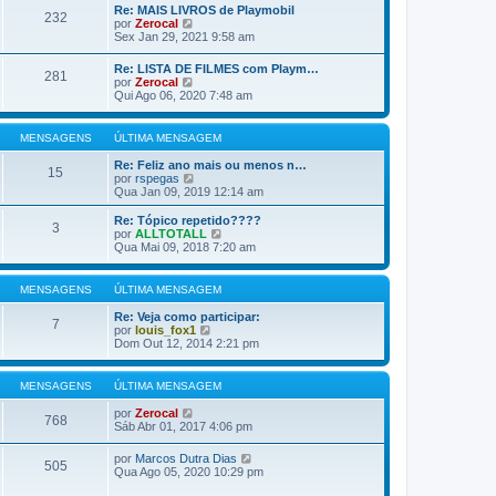
m
m
ú
s
Re: MAIS LIVROS de Playmobil
a
232
l
V
a
por
Zerocal
m
t
e
g
Sex Jan 29, 2021 9:58 am
e
i
r
e
n
m
ú
m
s
Re: LISTA DE FILMES com Playm…
a
281
l
V
a
por
Zerocal
m
t
e
g
Qui Ago 06, 2020 7:48 am
e
i
r
e
n
m
ú
m
s
a
l
MENSAGENS
ÚLTIMA MENSAGEM
a
m
t
g
e
i
Re: Feliz ano mais ou menos n…
e
n
15
m
V
por
rspegas
m
s
a
e
Qua Jan 09, 2019 12:14 am
a
m
r
g
e
ú
Re: Tópico repetido????
e
3
n
l
V
por
ALLTOTALL
m
s
t
e
Qua Mai 09, 2018 7:20 am
a
i
r
g
m
ú
e
a
l
MENSAGENS
ÚLTIMA MENSAGEM
m
m
t
e
i
Re: Veja como participar:
7
n
m
V
por
louis_fox1
s
a
e
Dom Out 12, 2014 2:21 pm
a
m
r
g
e
ú
e
n
l
MENSAGENS
ÚLTIMA MENSAGEM
m
s
t
a
i
V
por
Zerocal
g
768
m
e
Sáb Abr 01, 2017 4:06 pm
e
a
r
m
m
ú
V
por
Marcos Dutra Dias
e
505
l
e
Qua Ago 05, 2020 10:29 pm
n
t
r
s
i