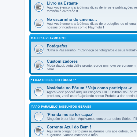
Livro na Estante
Aqui você encontrará ótimas dicas de livros e publicações rel
também é diversão !!
No escurinho do cinema...
Aqui você encontrará ótimas dicas de produções do cinema e
nossas brincadeiras com o Playmobil !
GALERIA PLAYMOARTE
Fotógrafos
"Olha o Passarinho!!!" Conheça os fotógrafos e seus trabalh
Customizadores
Muda daqui, pinta dali e pronto, surge um novo personagem
olhar.
* LOJA OFICIAL DO FÓRUM ! *
Novidade no Fórum ! Veja como participar ->
Agora você poderá adquirir criações EXCLUSIVAS do Fórum d
produtos, você estará ajudando nosso Prefeito a dar continuid
'PAPO PARALELO' [ASSUNTOS GERAIS]
'Prenda-me se for capaz'
Ninguém é perfeito... Aqui vamos conversar sobre Séries, Fi
Corrente Azul do Bem !
Aqui será o lugar certo para ajudarmos uns aos outros, ok ?
sugeridos. Vamos estender a mão !