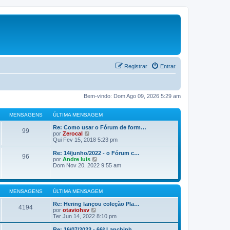
Registrar
Entrar
Bem-vindo: Dom Ago 09, 2026 5:29 am
MENSAGENS
ÚLTIMA MENSAGEM
Re: Como usar o Fórum de form…
99
V
por
Zerocal
e
Qui Fev 15, 2018 5:23 pm
r
ú
Re: 14/junho/2022 - o Fórum c…
96
l
V
por
Andre luis
t
e
Dom Nov 20, 2022 9:55 am
i
r
m
ú
a
l
m
t
MENSAGENS
ÚLTIMA MENSAGEM
e
i
n
m
Re: Hering lançou coleção Pla…
4194
s
a
V
por
otaviohsv
a
m
e
Ter Jun 14, 2022 8:10 pm
g
e
r
e
n
ú
Re: 16/07/2023 - 66º Lanchinh…