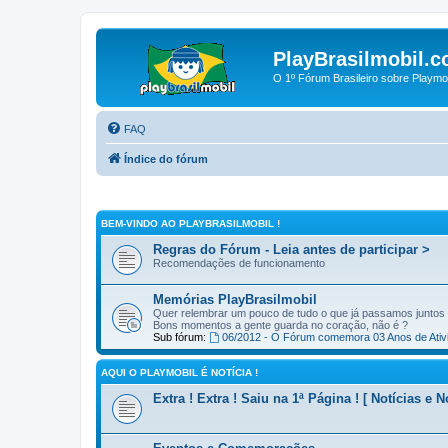
PlayBrasilmobil.c
O 1º Fórum Brasileiro sobre Playmo
FAQ
Índice do fórum
BEM-VINDO AO PLAYBRASILMOBIL !
Regras do Fórum - Leia antes de participar >
Recomendações de funcionamento
Memórias PlayBrasilmobil
Quer relembrar um pouco de tudo o que já passamos juntos
Bons momentos a gente guarda no coração, não é ?
Sub fórum:
06/2012 - O Fórum comemora 03 Anos de Ativ
AQUI O PLAYMOBIL É NOTÍCIA !
Extra ! Extra ! Saiu na 1ª Página ! [ Notícias e 