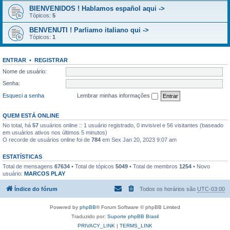
BIENVENIDOS ! Hablamos español aqui ->
Tópicos:
5
BENVENUTI ! Parliamo italiano qui ->
Tópicos:
1
ENTRAR
•
REGISTRAR
Nome de usuário:
Senha:
Esqueci a senha
Lembrar minhas informações
QUEM ESTÁ ONLINE
No total, há
57
usuários online :: 1 usuário registrado, 0 invisivel e 56 visitantes (baseado
em usuários ativos nos últimos 5 minutos)
O recorde de usuários online foi de
784
em Sex Jan 20, 2023 9:07 am
ESTATÍSTICAS
Total de mensagens
67634
• Total de tópicos
5049
• Total de membros
1254
• Novo
usuário:
MARCOS PLAY
Índice do fórum
Todos os horários são
UTC-03:00
Powered by
phpBB
® Forum Software © phpBB Limited
Traduzido por:
Suporte phpBB Brasil
PRIVACY_LINK
|
TERMS_LINK