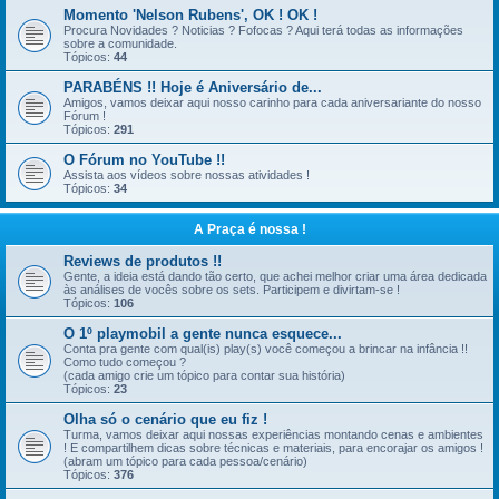
Momento 'Nelson Rubens', OK ! OK !
Procura Novidades ? Noticias ? Fofocas ? Aqui terá todas as informações
sobre a comunidade.
Tópicos:
44
PARABÉNS !! Hoje é Aniversário de...
Amigos, vamos deixar aqui nosso carinho para cada aniversariante do nosso
Fórum !
Tópicos:
291
O Fórum no YouTube !!
Assista aos vídeos sobre nossas atividades !
Tópicos:
34
A Praça é nossa !
Reviews de produtos !!
Gente, a ideia está dando tão certo, que achei melhor criar uma área dedicada
às análises de vocês sobre os sets. Participem e divirtam-se !
Tópicos:
106
O 1º playmobil a gente nunca esquece...
Conta pra gente com qual(is) play(s) você começou a brincar na infância !!
Como tudo começou ?
(cada amigo crie um tópico para contar sua história)
Tópicos:
23
Olha só o cenário que eu fiz !
Turma, vamos deixar aqui nossas experiências montando cenas e ambientes
! E compartilhem dicas sobre técnicas e materiais, para encorajar os amigos !
(abram um tópico para cada pessoa/cenário)
Tópicos:
376