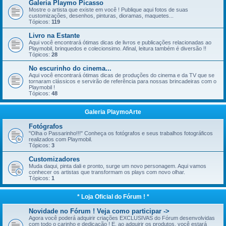
Galeria Playmo Picasso
Mostre o artista que existe em você ! Publique aqui fotos de suas
customizações, desenhos, pinturas, dioramas, maquetes...
Tópicos:
119
Livro na Estante
Aqui você encontrará ótimas dicas de livros e publicações relacionadas ao
Playmobil, brinquedos e colecionsimo. Afinal, leitura também é diversão !!
Tópicos:
28
No escurinho do cinema...
Aqui você encontrará ótimas dicas de produções do cinema e da TV que se
tornaram clássicos e servirão de referência para nossas brincadeiras com o
Playmobil !
Tópicos:
48
Galeria PlaymoArte
Fotógrafos
"Olha o Passarinho!!!" Conheça os fotógrafos e seus trabalhos fotográficos
realizados com Playmobil.
Tópicos:
3
Customizadores
Muda daqui, pinta dali e pronto, surge um novo personagem. Aqui vamos
conhecer os artistas que transformam os plays com novo olhar.
Tópicos:
1
* Loja Oficial do Fórum ! *
Novidade no Fórum ! Veja como participar ->
Agora você poderá adquirir criações EXCLUSIVAS do Fórum desenvolvidas
com todo o carinho e dedicação ! E, ao adquirir os produtos, você estará