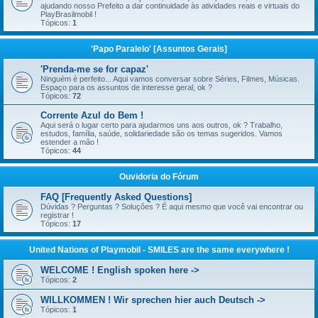
ajudando nosso Prefeito a dar continuidade às atividades reais e virtuais do
PlayBrasilmobil !
Tópicos:
1
'Papo Paralelo' [Assuntos Gerais]
'Prenda-me se for capaz'
Ninguém é perfeito... Aqui vamos conversar sobre Séries, Filmes, Músicas.
Espaço para os assuntos de interesse geral, ok ?
Tópicos:
72
Corrente Azul do Bem !
Aqui será o lugar certo para ajudarmos uns aos outros, ok ? Trabalho,
estudos, família, saúde, solidariedade são os temas sugeridos. Vamos
estender a mão !
Tópicos:
44
Ouvidoria do Fórum
FAQ [Frequently Asked Questions]
Dúvidas ? Perguntas ? Soluções ? É aqui mesmo que você vai encontrar ou
registrar !
Tópicos:
17
United Nations of Playmobil - SMILES are the same everywhere !
WELCOME ! English spoken here ->
Tópicos:
2
WILLKOMMEN ! Wir sprechen hier auch Deutsch ->
Tópicos:
1