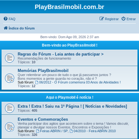
PlayBrasilmobil.com.br
FAQ
Registrar
Entrar
Índice do fórum
Bem-vindo: Dom Ago 09, 2026 2:37 am
Bem-vindo ao PlayBrasilmobil !
Regras do Fórum - Leia antes de participar >
Recomendações de funcionamento
Tópicos:
10
Memórias PlayBrasilmobil
Quer relembrar um pouco de tudo o que já passamos juntos ?
Bons momentos a gente guarda no coração, não é ?
Sub fórum:
06/2012 - O Fórum comemora 03 Anos de Atividades !
Tópicos:
12
Aqui o Playmobil é notícia !
Extra ! Extra ! Saiu na 1ª Página ! [ Notícias e Novidades]
Tópicos:
405
Eventos e Comemorações
Venha participar dos agitos que acontecem sobre o tema ! Vamos discutir,
planejar e divulgar nossos Eventos, Encontros e Exposições !
Sub fóruns:
Feiras ABRIN / SP
,
04/2010 - Feira ABRIN 2010
Tópicos:
326